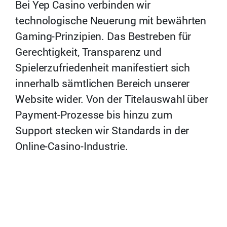
Bei Yep Casino verbinden wir
technologische Neuerung mit bewährten
Gaming-Prinzipien. Das Bestreben für
Gerechtigkeit, Transparenz und
Spielerzufriedenheit manifestiert sich
innerhalb sämtlichen Bereich unserer
Website wider. Von der Titelauswahl über
Payment-Prozesse bis hinzu zum
Support stecken wir Standards in der
Online-Casino-Industrie.