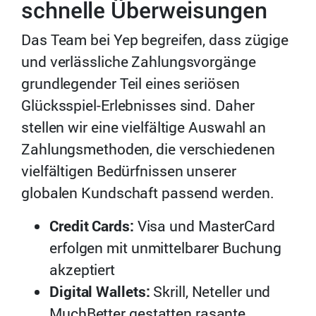
schnelle Überweisungen
Das Team bei Yep begreifen, dass zügige
und verlässliche Zahlungsvorgänge
grundlegender Teil eines seriösen
Glücksspiel-Erlebnisses sind. Daher
stellen wir eine vielfältige Auswahl an
Zahlungsmethoden, die verschiedenen
vielfältigen Bedürfnissen unserer
globalen Kundschaft passend werden.
Credit Cards:
Visa und MasterCard
erfolgen mit unmittelbarer Buchung
akzeptiert
Digital Wallets:
Skrill, Neteller und
MuchBetter gestatten rasante