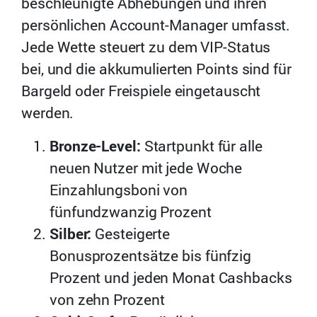
beschleunigte Abhebungen und ihren
persönlichen Account-Manager umfasst.
Jede Wette steuert zu dem VIP-Status
bei, und die akkumulierten Points sind für
Bargeld oder Freispiele eingetauscht
werden.
Bronze-Level:
Startpunkt für alle
neuen Nutzer mit jede Woche
Einzahlungsboni von
fünfundzwanzig Prozent
Silber:
Gesteigerte
Bonusprozentsätze bis fünfzig
Prozent und jeden Monat Cashbacks
von zehn Prozent