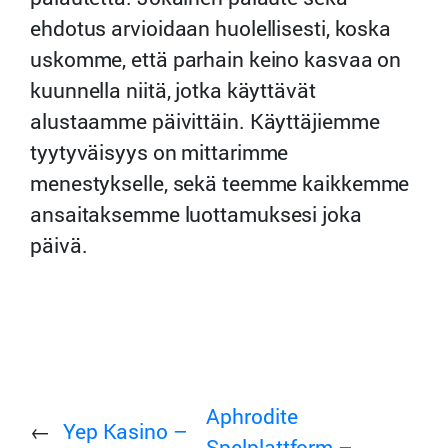
ehdotus arvioidaan huolellisesti, koska
uskomme, että parhain keino kasvaa on
kuunnella niitä, jotka käyttävät
alustaamme päivittäin. Käyttäjiemme
tyytyväisyys on mittarimme
menestykselle, sekä teemme kaikkemme
ansaitaksemme luottamuksesi joka
päivä.
Aphrodite
←
Yep Kasino –
Spelplattform –