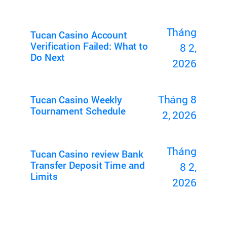
Tháng
Tucan Casino Account
Verification Failed: What to
8 2,
Do Next
2026
Tháng 8
Tucan Casino Weekly
Tournament Schedule
2, 2026
Tháng
Tucan Casino review Bank
Transfer Deposit Time and
8 2,
Limits
2026