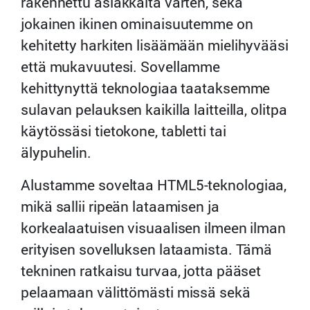
rakennettu asiakkaita varten, sekä
jokainen ikinen ominaisuutemme on
kehitetty harkiten lisäämään mielihyvääsi
että mukavuutesi. Sovellamme
kehittynyttä teknologiaa taataksemme
sulavan pelauksen kaikilla laitteilla, olitpa
käytössäsi tietokone, tabletti tai
älypuhelin.
Alustamme soveltaa HTML5-teknologiaa,
mikä sallii ripeän lataamisen ja
korkealaatuisen visuaalisen ilmeen ilman
erityisen sovelluksen lataamista. Tämä
tekninen ratkaisu turvaa, jotta pääset
pelaamaan välittömästi missä sekä