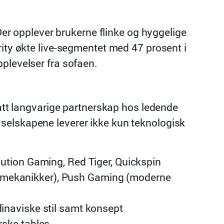
Der opplever brukerne flinke og hyggelige
rity økte live-segmentet med 47 prosent i
plevelser fra sofaen.
gått langvarige partnerskap hos ledende
selskapene leverer ikke kun teknologisk
lution Gaming, Red Tiger, Quickspin
 mekanikker), Push Gaming (moderne
dinaviske stil samt konsept
rske tables