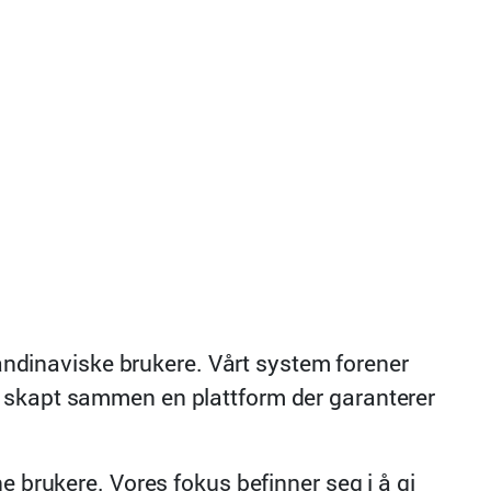
andinaviske brukere. Vårt system forener
 har skapt sammen en plattform der garanterer
arne brukere. Vores fokus befinner seg i å gi