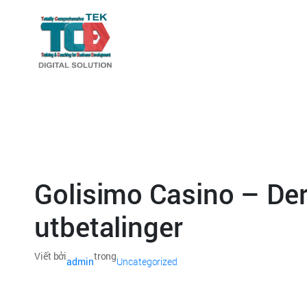
Golisimo Casino – Der
utbetalinger
Viết bởi
trong
admin
Uncategorized