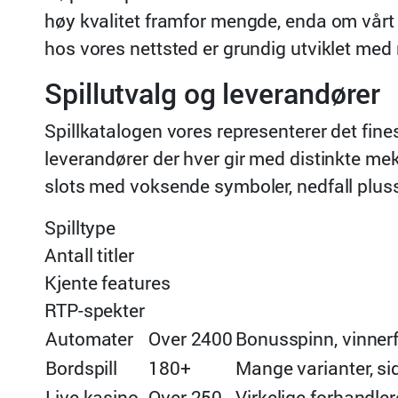
høy kvalitet framfor mengde, enda om vårt sp
hos vores nettsted er grundig utviklet m
Spillutvalg og leverandører
Spillkatalogen vores representerer det fi
leverandører der hver gir med distinkte mek
slots med voksende symboler, nedfall plu
Spilltype
Antall titler
Kjente features
RTP-spekter
Automater
Over 2400
Bonusspinn, vinner
Bordspill
180+
Mange varianter, sid
Live kasino
Over 250
Virkelige forhandler