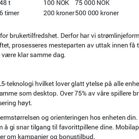
48 t
100 NOK
75 000 NOK
6 timer
200 kroner
500 000 kroner
 for brukertilfredshet. Derfor har vi strømlinjefo
ftet, prosesseres mesteparten av uttak innen få t
ne være klar samme dag.
teknologi hvilket lover glatt ytelse på alle en
samme som desktop. Over 75% av våre spillere bruk
sering høyt.
ermstørrelsen og orienteringen hos enheten din. 
 gi snar tilgang til favorittpillene dine. Mobilap
sler om kampanjer og bonustilbud.