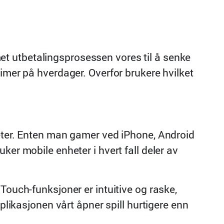
rmet utbetalingsprosessen vores til å senke
imer på hverdager. Overfor brukere hvilket
heter. Enten man gamer ved iPhone, Android
er mobile enheter i hvert fall deler av
Touch-funksjoner er intuitive og raske,
plikasjonen vårt åpner spill hurtigere enn