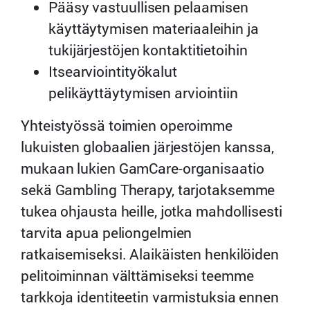
Pääsy vastuullisen pelaamisen
käyttäytymisen materiaaleihin ja
tukijärjestöjen kontaktitietoihin
Itsearviointityökalut
pelikäyttäytymisen arviointiin
Yhteistyössä toimien operoimme
lukuisten globaalien järjestöjen kanssa,
mukaan lukien GamCare-organisaatio
sekä Gambling Therapy, tarjotaksemme
tukea ohjausta heille, jotka mahdollisesti
tarvita apua peliongelmien
ratkaisemiseksi. Alaikäisten henkilöiden
pelitoiminnan välttämiseksi teemme
tarkkoja identiteetin varmistuksia ennen