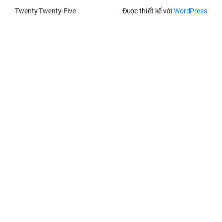
Twenty Twenty-Five
Được thiết kế với
WordPress