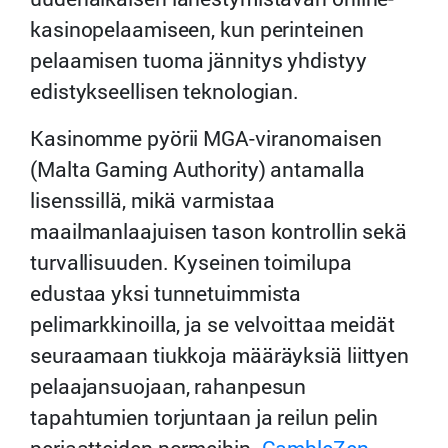
kasinopelaamiseen, kun perinteinen
pelaamisen tuoma jännitys yhdistyy
edistykseellisen teknologian.
Kasinomme pyörii MGA-viranomaisen
(Malta Gaming Authority) antamalla
lisenssillä, mikä varmistaa
maailmanlaajuisen tason kontrollin sekä
turvallisuuden. Kyseinen toimilupa
edustaa yksi tunnetuimmista
pelimarkkinoilla, ja se velvoittaa meidät
seuraamaan tiukkoja määräyksiä liittyen
pelaajansuojaan, rahanpesun
tapahtumien torjuntaan ja reilun pelin
periaatteiden normeihin.
GambleZen