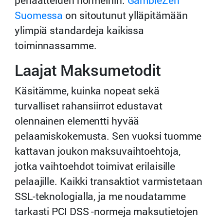
Suomessa
on sitoutunut ylläpitämään
ylimpiä standardeja kaikissa
toiminnassamme.
Laajat Maksumetodit
Käsitämme, kuinka nopeat sekä
turvalliset rahansiirrot edustavat
olennainen elementti hyvää
pelaamiskokemusta. Sen vuoksi tuomme
kattavan joukon maksuvaihtoehtoja,
jotka vaihtoehdot toimivat erilaisille
pelaajille. Kaikki transaktiot varmistetaan
SSL-teknologialla, ja me noudatamme
tarkasti PCI DSS -normeja maksutietojen