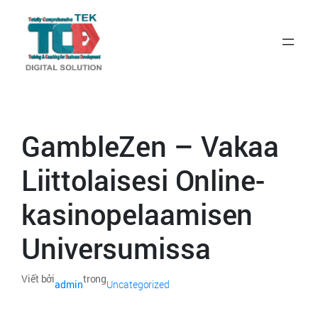
GambleZen – Vakaa
Liittolaisesi Online-
kasinopelaamisen
Universumissa
Viết bởi
trong
admin
Uncategorized