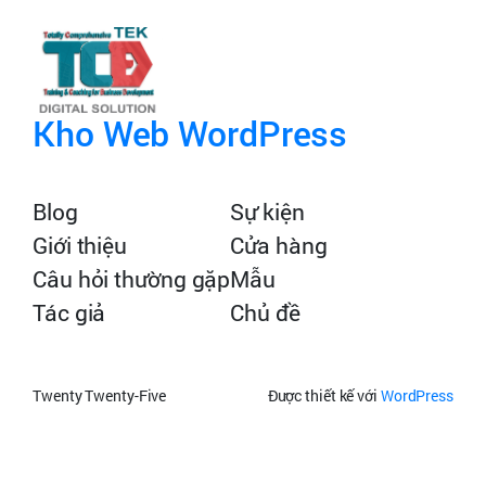
Kho Web WordPress
Blog
Sự kiện
Giới thiệu
Cửa hàng
Câu hỏi thường gặp
Mẫu
Tác giả
Chủ đề
Twenty Twenty-Five
Được thiết kế với
WordPress