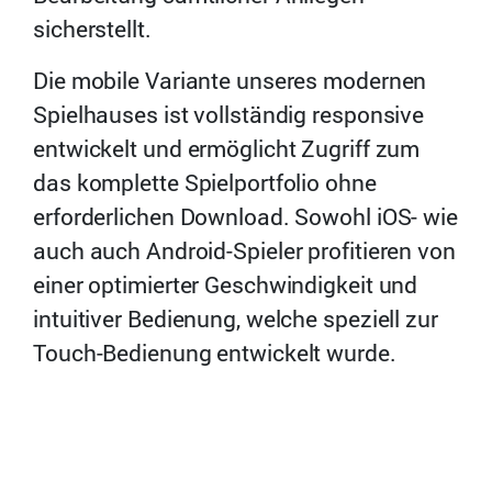
sicherstellt.
Die mobile Variante unseres modernen
Spielhauses ist vollständig responsive
entwickelt und ermöglicht Zugriff zum
das komplette Spielportfolio ohne
erforderlichen Download. Sowohl iOS- wie
auch auch Android-Spieler profitieren von
einer optimierter Geschwindigkeit und
intuitiver Bedienung, welche speziell zur
Touch-Bedienung entwickelt wurde.