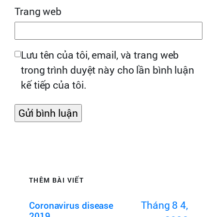
Trang web
Lưu tên của tôi, email, và trang web
trong trình duyệt này cho lần bình luận
kế tiếp của tôi.
THÊM BÀI VIẾT
Tháng 8 4,
Coronavirus disease
2019