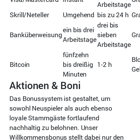
Arbeitstage
Skrill/Neteller
Umgehend
bis zu 24 h
Gr
drei bis
ein bis drei
Banküberweisung
sieben
Gr
Arbeitstage
Arbeitstage
fünfzehn
Bl
Bitcoin
bis dreißig
1-2 h
Ge
Minuten
Aktionen & Boni
Das Bonussystem ist gestaltet, um
sowohl Neuspieler als auch ebenso
loyale Stammgäste fortlaufend
nachhaltig zu belohnen. Unser
Willkommensbonus stellt dabei nur den