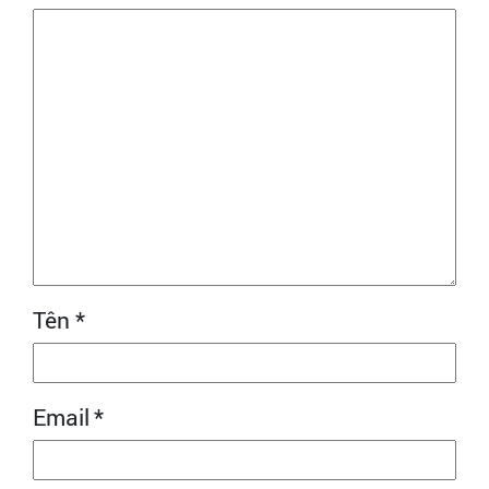
Tên
*
Email
*