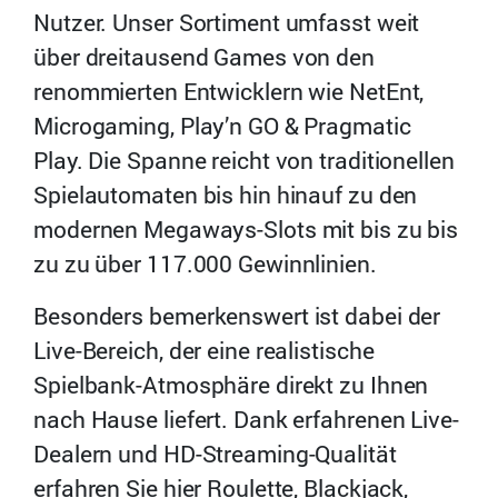
Nutzer. Unser Sortiment umfasst weit
über dreitausend Games von den
renommierten Entwicklern wie NetEnt,
Microgaming, Play’n GO & Pragmatic
Play. Die Spanne reicht von traditionellen
Spielautomaten bis hin hinauf zu den
modernen Megaways-Slots mit bis zu bis
zu zu über 117.000 Gewinnlinien.
Besonders bemerkenswert ist dabei der
Live-Bereich, der eine realistische
Spielbank-Atmosphäre direkt zu Ihnen
nach Hause liefert. Dank erfahrenen Live-
Dealern und HD-Streaming-Qualität
erfahren Sie hier Roulette, Blackjack,