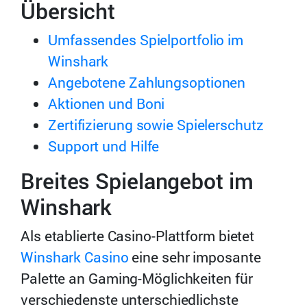
Übersicht
Umfassendes Spielportfolio im
Winshark
Angebotene Zahlungsoptionen
Aktionen und Boni
Zertifizierung sowie Spielerschutz
Support und Hilfe
Breites Spielangebot im
Winshark
Als etablierte Casino-Plattform bietet
Winshark Casino
eine sehr imposante
Palette an Gaming-Möglichkeiten für
verschiedenste unterschiedlichste