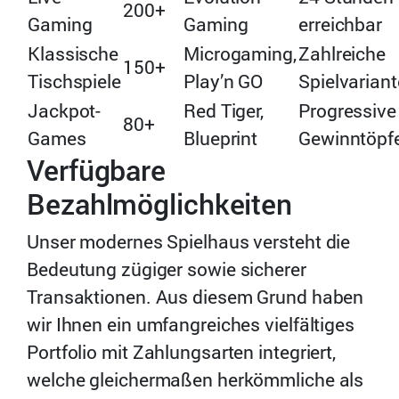
200+
Gaming
Gaming
erreichbar
Klassische
Microgaming,
Zahlreiche
150+
Tischspiele
Play’n GO
Spielvarian
Jackpot-
Red Tiger,
Progressive
80+
Games
Blueprint
Gewinntöpf
Verfügbare
Bezahlmöglichkeiten
Unser modernes Spielhaus versteht die
Bedeutung zügiger sowie sicherer
Transaktionen. Aus diesem Grund haben
wir Ihnen ein umfangreiches vielfältiges
Portfolio mit Zahlungsarten integriert,
welche gleichermaßen herkömmliche als