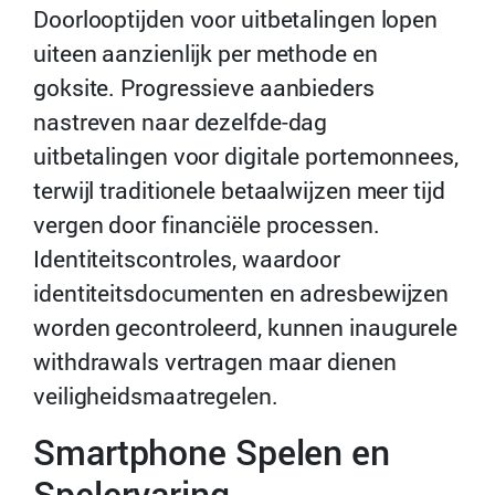
Doorlooptijden voor uitbetalingen lopen
uiteen aanzienlijk per methode en
goksite. Progressieve aanbieders
nastreven naar dezelfde-dag
uitbetalingen voor digitale portemonnees,
terwijl traditionele betaalwijzen meer tijd
vergen door financiële processen.
Identiteitscontroles, waardoor
identiteitsdocumenten en adresbewijzen
worden gecontroleerd, kunnen inaugurele
withdrawals vertragen maar dienen
veiligheidsmaatregelen.
Smartphone Spelen en
Spelervaring