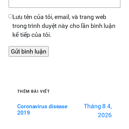
Lưu tên của tôi, email, và trang web
trong trình duyệt này cho lần bình luận
kế tiếp của tôi.
THÊM BÀI VIẾT
Tháng 8 4,
Coronavirus disease
2019
2026