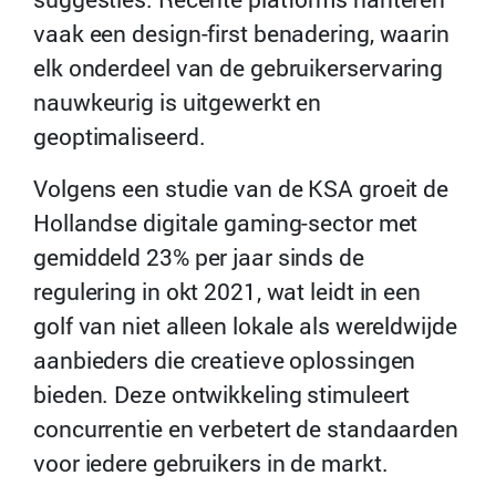
vaak een design-first benadering, waarin
elk onderdeel van de gebruikerservaring
nauwkeurig is uitgewerkt en
geoptimaliseerd.
Volgens een studie van de KSA groeit de
Hollandse digitale gaming-sector met
gemiddeld 23% per jaar sinds de
regulering in okt 2021, wat leidt in een
golf van niet alleen lokale als wereldwijde
aanbieders die creatieve oplossingen
bieden. Deze ontwikkeling stimuleert
concurrentie en verbetert de standaarden
voor iedere gebruikers in de markt.