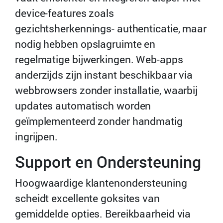
device-features zoals
gezichtsherkennings- authenticatie, maar
nodig hebben opslagruimte en
regelmatige bijwerkingen. Web-apps
anderzijds zijn instant beschikbaar via
webbrowsers zonder installatie, waarbij
updates automatisch worden
geïmplementeerd zonder handmatig
ingrijpen.
Support en Ondersteuning
Hoogwaardige klantenondersteuning
scheidt excellente goksites van
gemiddelde opties. Bereikbaarheid via