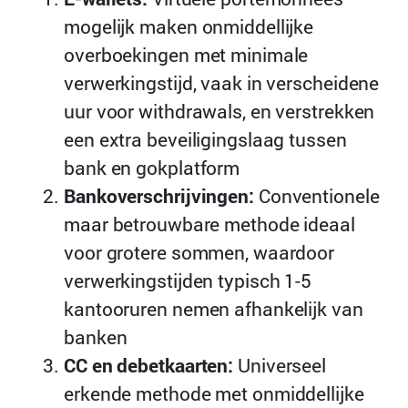
mogelijk maken onmiddellijke
overboekingen met minimale
verwerkingstijd, vaak in verscheidene
uur voor withdrawals, en verstrekken
een extra beveiligingslaag tussen
bank en gokplatform
Bankoverschrijvingen:
Conventionele
maar betrouwbare methode ideaal
voor grotere sommen, waardoor
verwerkingstijden typisch 1-5
kantooruren nemen afhankelijk van
banken
CC en debetkaarten:
Universeel
erkende methode met onmiddellijke