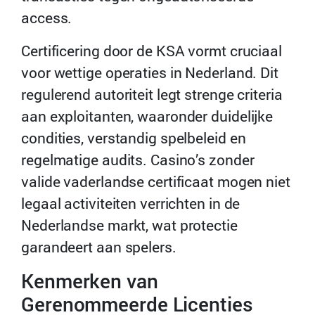
access.
Certificering door de KSA vormt cruciaal
voor wettige operaties in Nederland. Dit
regulerend autoriteit legt strenge criteria
aan exploitanten, waaronder duidelijke
condities, verstandig spelbeleid en
regelmatige audits. Casino’s zonder
valide vaderlandse certificaat mogen niet
legaal activiteiten verrichten in de
Nederlandse markt, wat protectie
garandeert aan spelers.
Kenmerken van
Gerenommeerde Licenties