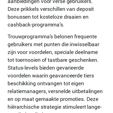
aanbiedingen voor verse gebruikers.
Deze prikkels verschillen van deposit
bonussen tot kosteloze draaien en
cashback-programma’s.
Trouwprogramma’s belonen frequente
gebruikers met punten die inwisselbaar
zijn voor voordelen, speciale deelname
tot toernooien of tastbare geschenken.
Status-levels bieden gevarieerde
voordelen waarin geavanceerde tiers
beschikking ontvangen tot eigen
relatiemanagers, versnelde uitbetalingen
en op maat gemaakte promoties. Deze
hiërarchische strategie stimuleert lange-