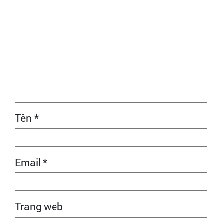
Tên
*
Email
*
Trang web