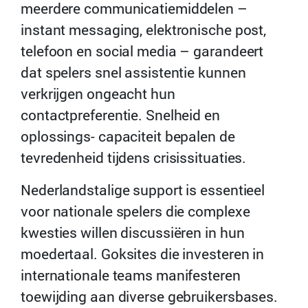
meerdere communicatiemiddelen –
instant messaging, elektronische post,
telefoon en social media – garandeert
dat spelers snel assistentie kunnen
verkrijgen ongeacht hun
contactpreferentie. Snelheid en
oplossings- capaciteit bepalen de
tevredenheid tijdens crisissituaties.
Nederlandstalige support is essentieel
voor nationale spelers die complexe
kwesties willen discussiëren in hun
moedertaal. Goksites die investeren in
internationale teams manifesteren
toewijding aan diverse gebruikersbases.