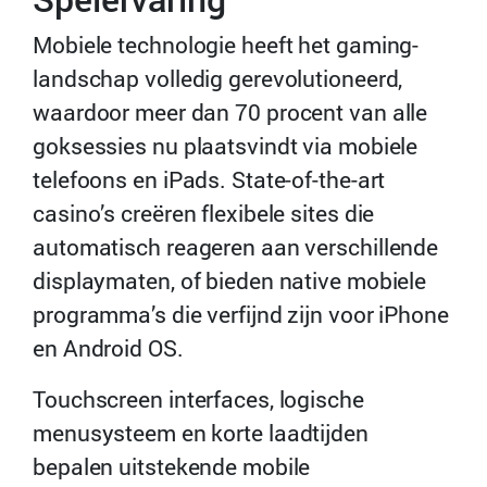
Mobiele technologie heeft het gaming-
landschap volledig gerevolutioneerd,
waardoor meer dan 70 procent van alle
goksessies nu plaatsvindt via mobiele
telefoons en iPads. State-of-the-art
casino’s creëren flexibele sites die
automatisch reageren aan verschillende
displaymaten, of bieden native mobiele
programma’s die verfijnd zijn voor iPhone
en Android OS.
Touchscreen interfaces, logische
menusysteem en korte laadtijden
bepalen uitstekende mobile