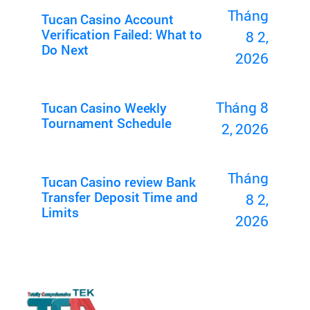
Tháng
Tucan Casino Account
Verification Failed: What to
8 2,
Do Next
2026
Tháng 8
Tucan Casino Weekly
Tournament Schedule
2, 2026
Tháng
Tucan Casino review Bank
Transfer Deposit Time and
8 2,
Limits
2026