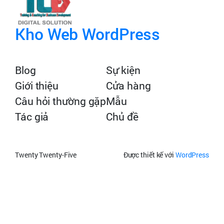
Kho Web WordPress
Blog
Sự kiện
Giới thiệu
Cửa hàng
Câu hỏi thường gặp
Mẫu
Tác giả
Chủ đề
Twenty Twenty-Five
Được thiết kế với
WordPress