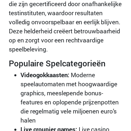
die zijn gecertificeerd door onafhankelijke
testinstituten, waardoor resultaten
volledig onvoorspelbaar en eerlijk blijven.
Deze helderheid creëert betrouwbaarheid
op en zorgt voor een rechtvaardige
speelbeleving.
Populaire Spelcategorieën
Videogokkaasten:
Moderne
speelautomaten met hoogwaardige
graphics, meeslepende bonus-
features en oplopende prijzenpotten
die regelmatig vele miljoenen euro’s
halen
Live croupier games:
Live casino