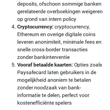
deposits, ofschoon sommige banken
gerelateerde overboekingen weigeren
op grond van intern policy
Cryptocurrency:
cryptocurrency,
Ethereum en overige digitale coins
leveren anonimiteit, minimale fees en
snelle cross-border transacties
zonder bankinterventie
Vooraf betaalde kaarten:
Opties zoals
Paysafecard laten gebruikers in de
mogelijkheid anoniem te betalen
zonder noodzaak van bank-
informatie te delen, perfect voor
kostenefficiënte spelers