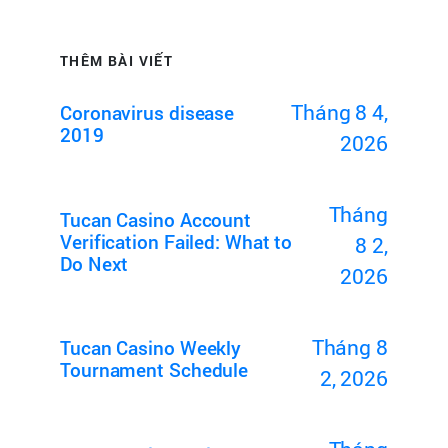
THÊM BÀI VIẾT
Tháng 8 4,
Coronavirus disease
2019
2026
Tháng
Tucan Casino Account
Verification Failed: What to
8 2,
Do Next
2026
Tháng 8
Tucan Casino Weekly
Tournament Schedule
2, 2026