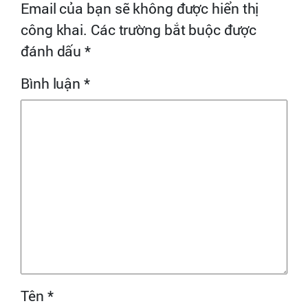
Email của bạn sẽ không được hiển thị
công khai.
Các trường bắt buộc được
đánh dấu
*
Bình luận
*
Tên
*