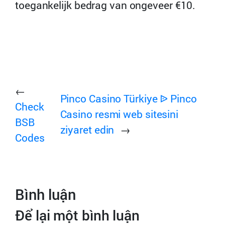
toegankelijk bedrag van ongeveer €10.
←
Pinco Casino Türkiye ᐉ Pinco
Check
Casino resmi web sitesini
BSB
ziyaret edin
→
Codes
Bình luận
Để lại một bình luận