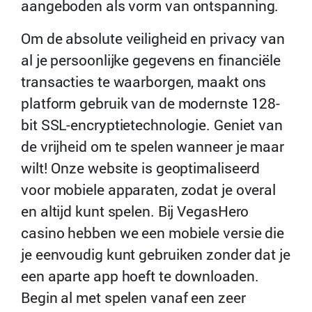
aangeboden als vorm van ontspanning.
Om de absolute veiligheid en privacy van
al je persoonlijke gegevens en financiële
transacties te waarborgen, maakt ons
platform gebruik van de modernste 128-
bit SSL-encryptietechnologie. Geniet van
de vrijheid om te spelen wanneer je maar
wilt! Onze website is geoptimaliseerd
voor mobiele apparaten, zodat je overal
en altijd kunt spelen. Bij VegasHero
casino hebben we een mobiele versie die
je eenvoudig kunt gebruiken zonder dat je
een aparte app hoeft te downloaden.
Begin al met spelen vanaf een zeer