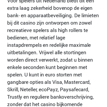
Voor spelers uit Nederland biedt dit een
extra laag zekerheid bovenop de eigen
bank- en apparaatbeveiliging. De limieten
bij dit casino zijn ontworpen om zowel
recreatieve spelers als high rollers te
bedienen, met relatief lage
instapdrempels en redelijke maximale
uitbetalingen. Vrijwel alle stortingen
worden direct verwerkt, zodat u binnen
enkele seconden kunt beginnen met
spelen. U kunt in euro storten met
gangbare opties als Visa, Mastercard,
Skrill, Neteller, ecoPayz, Paysafecard,
Trustly en reguliere bankoverschrijving,
zonder dat het casino bijkomende