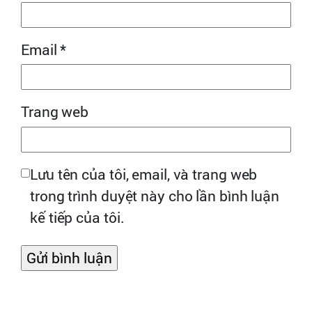
Email
*
Trang web
Lưu tên của tôi, email, và trang web
trong trình duyệt này cho lần bình luận
kế tiếp của tôi.