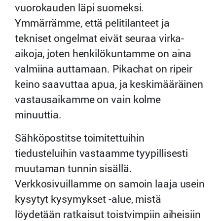
vuorokauden läpi suomeksi.
Ymmärrämme, että pelitilanteet ja
tekniset ongelmat eivät seuraa virka-
aikoja, joten henkilökuntamme on aina
valmiina auttamaan. Pikachat on ripeir
keino saavuttaa apua, ja keskimääräinen
vastausaikamme on vain kolme
minuuttia.
Sähköpostitse toimitettuihin
tiedusteluihin vastaamme tyypillisesti
muutaman tunnin sisällä.
Verkkosivuillamme on samoin laaja usein
kysytyt kysymykset -alue, mistä
löydetään ratkaisut toistvimpiin aiheisiin