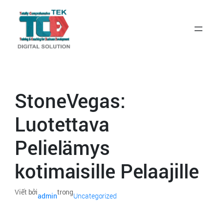
StoneVegas:
Luotettava
Pelielämys
kotimaisille Pelaajille
Viết bởi
trong
admin
Uncategorized