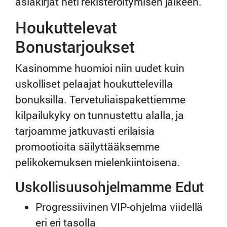
asiakirjat heti rekisteröitymisen jälkeen.
Houkuttelevat
Bonustarjoukset
Kasinomme huomioi niin uudet kuin
uskolliset pelaajat houkuttelevilla
bonuksilla. Tervetuliaispakettiemme
kilpailukyky on tunnustettu alalla, ja
tarjoamme jatkuvasti erilaisia
promootioita säilyttääksemme
pelikokemuksen mielenkiintoisena.
Uskollisuusohjelmamme Edut
Progressiivinen VIP-ohjelma viidellä
eri eri tasolla