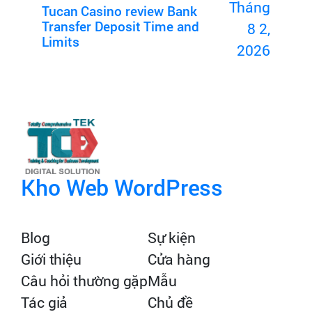
Tháng
Tucan Casino review Bank
Transfer Deposit Time and
8 2,
Limits
2026
Kho Web WordPress
Blog
Sự kiện
Giới thiệu
Cửa hàng
Câu hỏi thường gặp
Mẫu
Tác giả
Chủ đề