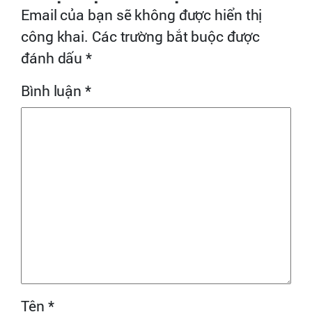
Email của bạn sẽ không được hiển thị
công khai.
Các trường bắt buộc được
đánh dấu
*
Bình luận
*
Tên
*