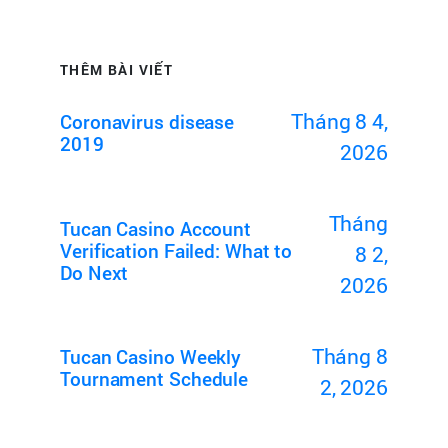
THÊM BÀI VIẾT
Tháng 8 4,
Coronavirus disease
2019
2026
Tháng
Tucan Casino Account
Verification Failed: What to
8 2,
Do Next
2026
Tháng 8
Tucan Casino Weekly
Tournament Schedule
2, 2026