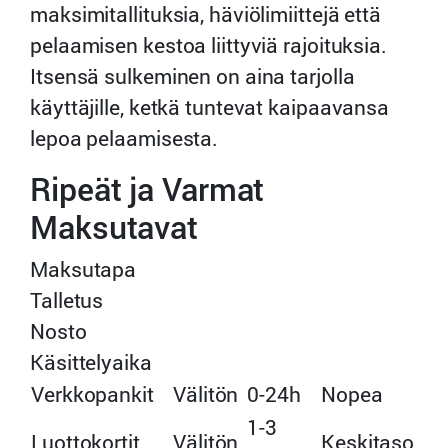
maksimitallituksia, häviölimiittejä että
pelaamisen kestoa liittyviä rajoituksia.
Itsensä sulkeminen on aina tarjolla
käyttäjille, ketkä tuntevat kaipaavansa
lepoa pelaamisesta.
Ripeät ja Varmat
Maksutavat
Maksutapa
Talletus
Nosto
Käsittelyaika
Verkkopankit
Välitön
0-24h
Nopea
1-3
Luottokortit
Välitön
Keskitaso