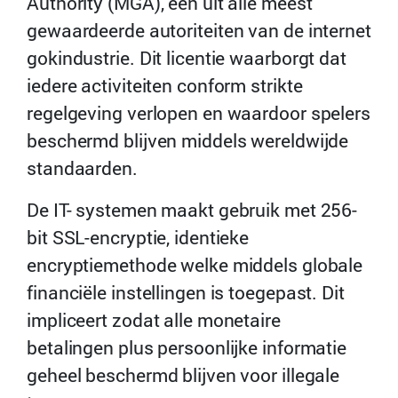
Authority (MGA), een uit alle meest
gewaardeerde autoriteiten van de internet
gokindustrie. Dit licentie waarborgt dat
iedere activiteiten conform strikte
regelgeving verlopen en waardoor spelers
beschermd blijven middels wereldwijde
standaarden.
De IT- systemen maakt gebruik met 256-
bit SSL-encryptie, identieke
encryptiemethode welke middels globale
financiële instellingen is toegepast. Dit
impliceert zodat alle monetaire
betalingen plus persoonlijke informatie
geheel beschermd blijven voor illegale