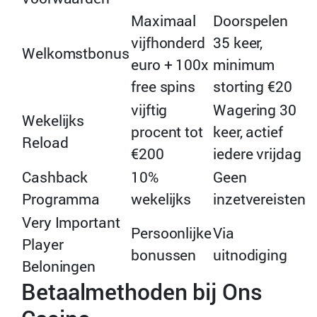
Maximaal
Doorspelen
vijfhonderd
35 keer,
Welkomstbonus
euro + 100x
minimum
free spins
storting €20
vijftig
Wagering 30
Wekelijks
procent tot
keer, actief
Reload
€200
iedere vrijdag
Cashback
10%
Geen
Programma
wekelijks
inzetvereisten
Very Important
Persoonlijke
Via
Player
bonussen
uitnodiging
Beloningen
Betaalmethoden bij Ons