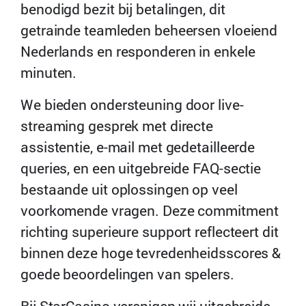
benodigd bezit bij betalingen, dit
getrainde teamleden beheersen vloeiend
Nederlands en responderen in enkele
minuten.
We bieden ondersteuning door live-
streaming gesprek met directe
assistentie, e-mail met gedetailleerde
queries, en een uitgebreide FAQ-sectie
bestaande uit oplossingen op veel
voorkomende vragen. Deze commitment
richting superieure support reflecteert dit
binnen deze hoge tevredenheidsscores &
goede beoordelingen van spelers.
Bij StarCasino verenigen wij uitgebreide