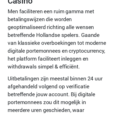
Casino
Men faciliteren een ruim gamma met
betalingswijzen die worden
geoptimaliseerd richting alle wensen
betreffende Hollandse spelers. Gaande
van klassieke overboekingen tot moderne
digitale portemonnees en cryptocurrency,
het platform faciliteert inleggen en
withdrawals simpel & efficiënt.
Uitbetalingen zijn meestal binnen 24 uur
afgehandeld volgend op verificatie
betreffende jouw account. Bij digitale
portemonnees zou dit mogelijk in
meerdere uren geschieden, waar