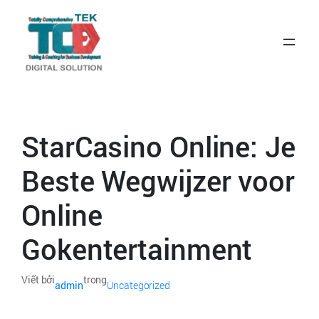
StarCasino Online: Je
Beste Wegwijzer voor
Online
Gokentertainment
Viết bởi
trong
admin
Uncategorized