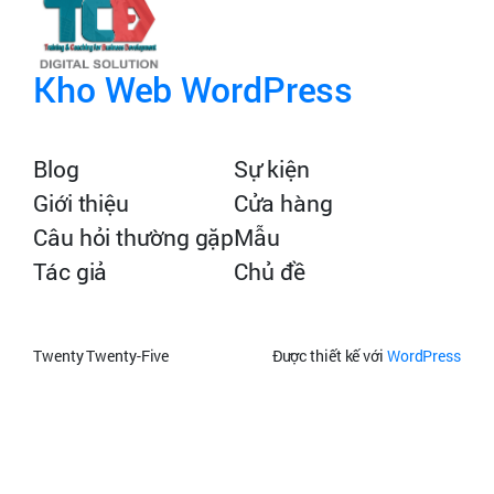
Kho Web WordPress
Blog
Sự kiện
Giới thiệu
Cửa hàng
Câu hỏi thường gặp
Mẫu
Tác giả
Chủ đề
Twenty Twenty-Five
Được thiết kế với
WordPress