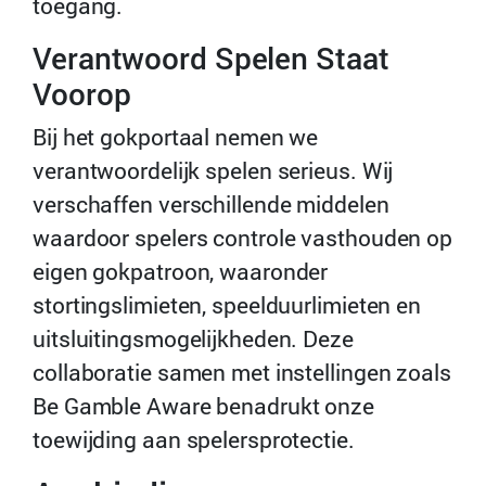
toegang.
Verantwoord Spelen Staat
Voorop
Bij het gokportaal nemen we
verantwoordelijk spelen serieus. Wij
verschaffen verschillende middelen
waardoor spelers controle vasthouden op
eigen gokpatroon, waaronder
stortingslimieten, speelduurlimieten en
uitsluitingsmogelijkheden. Deze
collaboratie samen met instellingen zoals
Be Gamble Aware benadrukt onze
toewijding aan spelersprotectie.