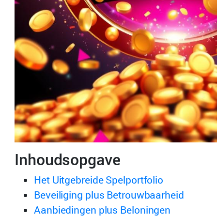
Inhoudsopgave
Het Uitgebreide Spelportfolio
Beveiliging plus Betrouwbaarheid
Aanbiedingen plus Beloningen