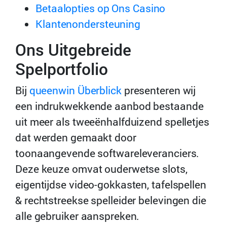
Betaalopties op Ons Casino
Klantenondersteuning
Ons Uitgebreide
Spelportfolio
Bij
queenwin Überblick
presenteren wij
een indrukwekkende aanbod bestaande
uit meer als tweeënhalfduizend spelletjes
dat werden gemaakt door
toonaangevende softwareleveranciers.
Deze keuze omvat ouderwetse slots,
eigentijdse video-gokkasten, tafelspellen
& rechtstreekse spelleider belevingen die
alle gebruiker aanspreken.