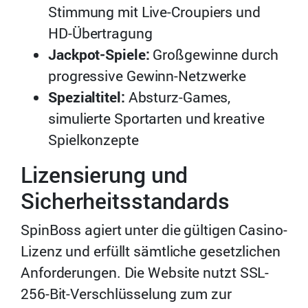
Stimmung mit Live-Croupiers und
HD-Übertragung
Jackpot-Spiele:
Großgewinne durch
progressive Gewinn-Netzwerke
Spezialtitel:
Absturz-Games,
simulierte Sportarten und kreative
Spielkonzepte
Lizensierung und
Sicherheitsstandards
SpinBoss agiert unter die gültigen Casino-
Lizenz und erfüllt sämtliche gesetzlichen
Anforderungen. Die Website nutzt SSL-
256-Bit-Verschlüsselung zum zur