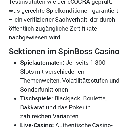
Testinstituten wie der eCOGRA geprüft,
was gerechte Spielkonditionen garantiert
– ein verifizierter Sachverhalt, der durch
öffentlich zugängliche Zertifikate
nachgewiesen wird.
Sektionen im SpinBoss Casino
Spielautomaten:
Jenseits 1.800
Slots mit verschiedenen
Themenwelten, Volatilitätsstufen und
Sonderfunktionen
Tischspiele:
Blackjack, Roulette,
Bakkarat und das Poker in
zahlreichen Varianten
Live-Casino:
Authentische Casino-