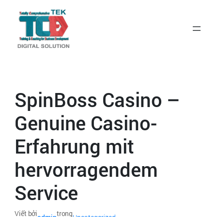
SpinBoss Casino –
Genuine Casino-
Erfahrung mit
hervorragendem
Service
Viết bởi
trong