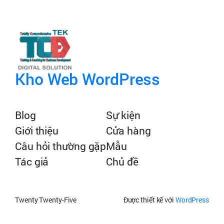
Kho Web WordPress
Blog
Sự kiện
Giới thiệu
Cửa hàng
Câu hỏi thường gặp
Mẫu
Tác giả
Chủ đề
Twenty Twenty-Five
Được thiết kế với
WordPress