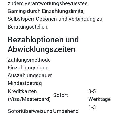
zudem verantwortungsbewusstes
Gaming durch Einzahlungslimits,
Selbstsperr-Optionen und Verbindung zu
Beratungsstellen.
Bezahloptionen und
Abwicklungszeiten
Zahlungsmethode
Einzahlungsdauer
Auszahlungsdauer
Mindestbetrag
Kreditkarten
3-5
Sofort
(Visa/Mastercard)
Werktage
1-3
Sofortüberweisung
Umgehend