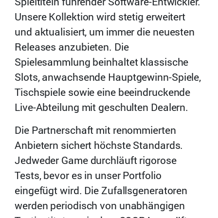
Spieltiteln führender Software-Entwickler.
Unsere Kollektion wird stetig erweitert
und aktualisiert, um immer die neuesten
Releases anzubieten. Die
Spielesammlung beinhaltet klassische
Slots, anwachsende Hauptgewinn-Spiele,
Tischspiele sowie eine beeindruckende
Live-Abteilung mit geschulten Dealern.
Die Partnerschaft mit renommierten
Anbietern sichert höchste Standards.
Jedweder Game durchläuft rigorose
Tests, bevor es in unser Portfolio
eingefügt wird. Die Zufallsgeneratoren
werden periodisch von unabhängigen