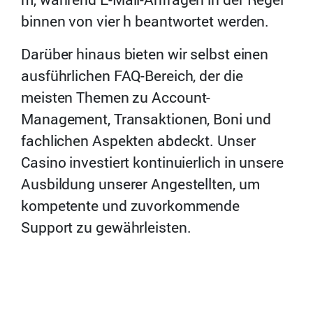
binnen von vier h beantwortet werden.
Darüber hinaus bieten wir selbst einen
ausführlichen FAQ-Bereich, der die
meisten Themen zu Account-
Management, Transaktionen, Boni und
fachlichen Aspekten abdeckt. Unser
Casino investiert kontinuierlich in unsere
Ausbildung unserer Angestellten, um
kompetente und zuvorkommende
Support zu gewährleisten.