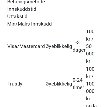
Betalingsmetode
Innskuddstid
Uttakstid
Min/Maks Innskudd
100
kr /
1-3
Visa/Mastercard
Øyeblikkelig
50
dager
000
kr
100
kr /
0-24
Trustly
Øyeblikkelig
100
timer
000
kr
50 kr