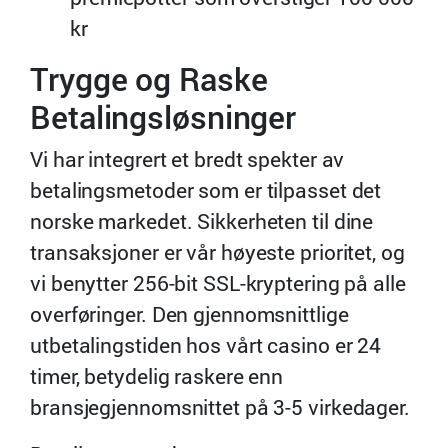
kr
Trygge og Raske
Betalingsløsninger
Vi har integrert et bredt spekter av
betalingsmetoder som er tilpasset det
norske markedet. Sikkerheten til dine
transaksjoner er vår høyeste prioritet, og
vi benytter 256-bit SSL-kryptering på alle
overføringer. Den gjennomsnittlige
utbetalingstiden hos vårt casino er 24
timer, betydelig raskere enn
bransjegjennomsnittet på 3-5 virkedager.