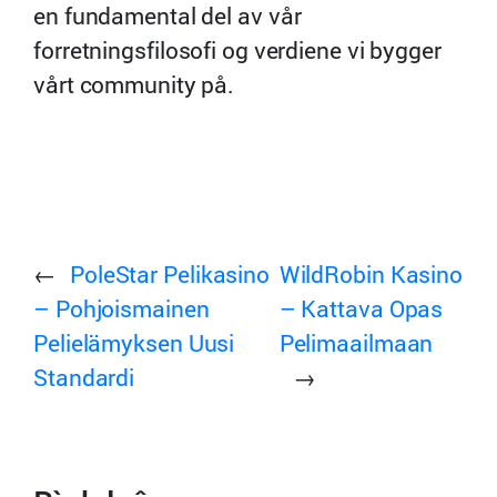
en fundamental del av vår
forretningsfilosofi og verdiene vi bygger
vårt community på.
←
PoleStar Pelikasino
WildRobin Kasino
– Pohjoismainen
– Kattava Opas
Pelielämyksen Uusi
Pelimaailmaan
Standardi
→