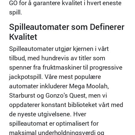
GO for å garantere kvalitet i hvert eneste
spill.
Spilleautomater som Definerer
Kvalitet
Spilleautomater utgjør kjernen i vårt
tilbud, med hundrevis av titler som
spenner fra fruktmaskiner til progressive
jackpotspill. Våre mest populære
automater inkluderer Mega Moolah,
Starburst og Gonzo’s Quest, men vi
oppdaterer konstant biblioteket vårt med
de nyeste utgivelsene. Hver
spilleautomat er optimalisert for
maksimal underholdningsverdi og