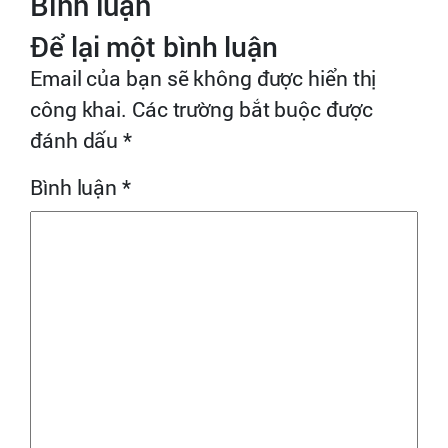
Bình luận
Để lại một bình luận
Email của bạn sẽ không được hiển thị
công khai.
Các trường bắt buộc được
đánh dấu
*
Bình luận
*