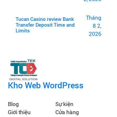
Tháng
Tucan Casino review Bank
Transfer Deposit Time and
8 2,
Limits
2026
Kho Web WordPress
Blog
Sự kiện
Giới thiệu
Cửa hàng