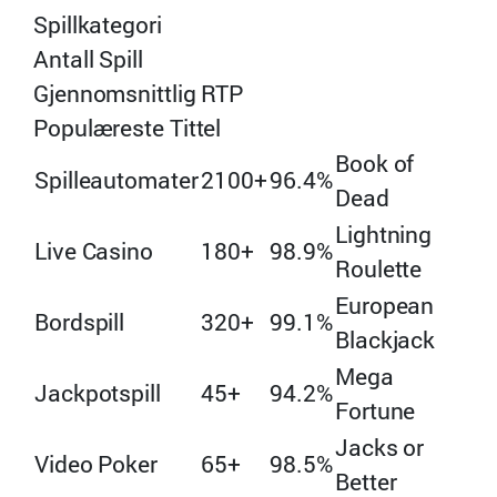
Spillkategori
Antall Spill
Gjennomsnittlig RTP
Populæreste Tittel
Book of
Spilleautomater
2100+
96.4%
Dead
Lightning
Live Casino
180+
98.9%
Roulette
European
Bordspill
320+
99.1%
Blackjack
Mega
Jackpotspill
45+
94.2%
Fortune
Jacks or
Video Poker
65+
98.5%
Better