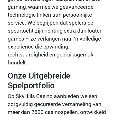
gaming, waarmee we geavanceerde
technologie linken aan persoonlijke
service. We begrijpen dat spelers op
speurtocht zijn richting extra dan louter
games – ze verlangen naar ‘n volledige
experience die opwinding,
rechtvaardigheid en gebruiksgemak
bundelt.
Onze Uitgebreide
Spelportfolio
Op SkyHills Casino aanbieden we een
zorgvuldig gecureerde verzameling van
meer dan 2500 casinospellen, ontwikkeld