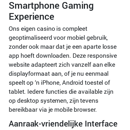
Smartphone Gaming
Experience
Ons eigen casino is compleet
geoptimaliseerd voor mobiel gebruik,
zonder ook maar dat je een aparte losse
app hoeft downloaden. Deze responsive
website adapteert zich vanzelf aan elke
displayformaat aan, of je nu eenmaal
speelt op ‘n iPhone, Android toestel of
tablet. Iedere functies die available zijn
op desktop systemen, zijn tevens
bereikbaar via je mobile browser.
Aanraak-vriendelijke Interface