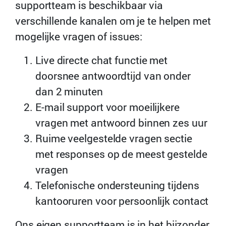
supportteam is beschikbaar via
verschillende kanalen om je te helpen met
mogelijke vragen of issues:
Live directe chat functie met
doorsnee antwoordtijd van onder
dan 2 minuten
E-mail support voor moeilijkere
vragen met antwoord binnen zes uur
Ruime veelgestelde vragen sectie
met responses op de meest gestelde
vragen
Telefonische ondersteuning tijdens
kantooruren voor persoonlijk contact
Ons eigen supportteam is in het bijzonder