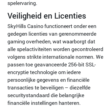
spelervaring.
Veiligheid en Licenties
SkyHills Casino functioneert onder een
gedegen licenties van gerenommeerde
gaming overheden, wat waarborgt dat
alle spelactiviteiten worden gecontroleerd
volgens strikte internationale normen. We
passen toe geavanceerde 256-bit SSL-
encryptie technologie om iedere
persoonlijke gegevens en financiële
transacties te beveiligen – diezelfde
securitystandaard die belangrijke
financiële instellingen hanteren.