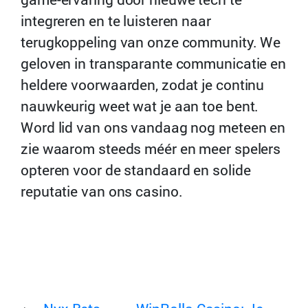
integreren en te luisteren naar
terugkoppeling van onze community. We
geloven in transparante communicatie en
heldere voorwaarden, zodat je continu
nauwkeurig weet wat je aan toe bent.
Word lid van ons vandaag nog meteen en
zie waarom steeds méér en meer spelers
opteren voor de standaard en solide
reputatie van ons casino.