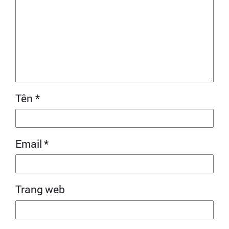
Tên
*
Email
*
Trang web