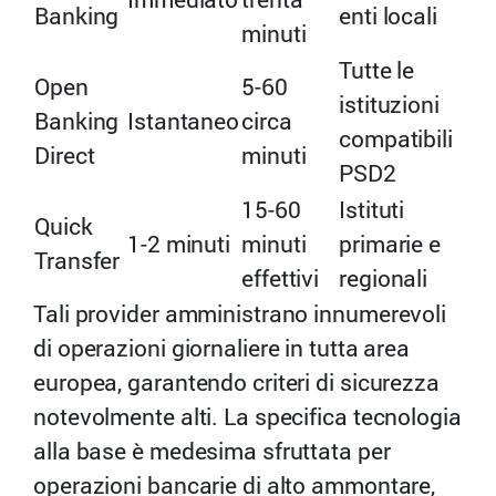
Banking
enti locali
minuti
Tutte le
Open
5-60
istituzioni
Banking
Istantaneo
circa
compatibili
Direct
minuti
PSD2
15-60
Istituti
Quick
1-2 minuti
minuti
primarie e
Transfer
effettivi
regionali
Tali provider amministrano innumerevoli
di operazioni giornaliere in tutta area
europea, garantendo criteri di sicurezza
notevolmente alti. La specifica tecnologia
alla base è medesima sfruttata per
operazioni bancarie di alto ammontare,