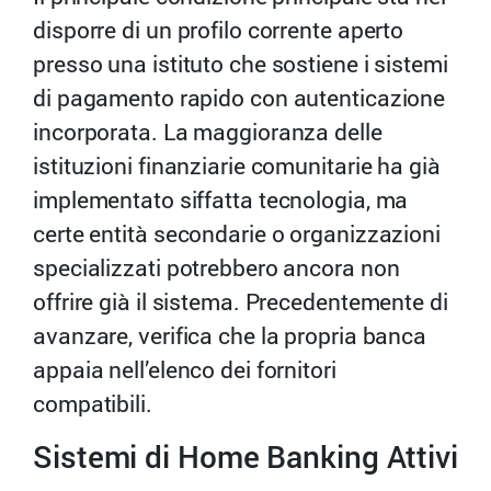
disporre di un profilo corrente aperto
presso una istituto che sostiene i sistemi
di pagamento rapido con autenticazione
incorporata. La maggioranza delle
istituzioni finanziarie comunitarie ha già
implementato siffatta tecnologia, ma
certe entità secondarie o organizzazioni
specializzati potrebbero ancora non
offrire già il sistema. Precedentemente di
avanzare, verifica che la propria banca
appaia nell’elenco dei fornitori
compatibili.
Sistemi di Home Banking Attivi