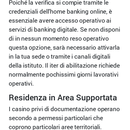
Poiché la verifica si compie tramite le
credenziali dell’home banking online, è
essenziale avere accesso operativo ai
servizi di banking digitale. Se non disponi
di in nessun momento reso operativo
questa opzione, sarà necessario attivarla
in la tua sede o tramite i canali digitali
della istituto. Il iter di abilitazione richiede
normalmente pochissimi giorni lavorativi
operativi.
Residenza in Area Supportata
I casino privi di documentazione operano
secondo a permessi particolari che
coprono particolari aree territoriali.