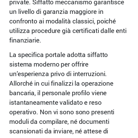
private. Siffatto meccanismo garantisce
un livello di garanzia maggiore in
confronto ai modalità classici, poiché
utilizza procedure già certificati dalle enti
finanziarie.
La specifica portale adotta siffatto
sistema moderno per offrire
un’esperienza privo di interruzioni.
Allorché in cui finalizzi la operazione
bancaria, il personale profilo viene
istantaneamente validato e reso
operativo. Non vi sono sono presenti
moduli da compilare, né documenti
scansionati da inviare, né attese di