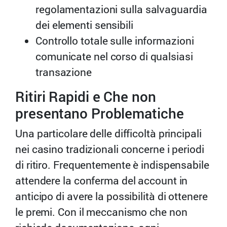
regolamentazioni sulla salvaguardia
dei elementi sensibili
Controllo totale sulle informazioni
comunicate nel corso di qualsiasi
transazione
Ritiri Rapidi e Che non
presentano Problematiche
Una particolare delle difficoltà principali
nei casino tradizionali concerne i periodi
di ritiro. Frequentemente è indispensabile
attendere la conferma del account in
anticipo di avere la possibilità di ottenere
le premi. Con il meccanismo che non