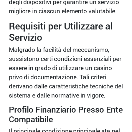
degli dispositivi per garantire un servizio
migliore in ciascun elemento valutabile.
Requisiti per Utilizzare al
Servizio
Malgrado la facilità del meccanismo,
sussistono certi condizioni essenziali per
essere in grado di utilizzare un casino
privo di documentazione. Tali criteri
derivano dalle caratteristiche tecniche del
sistema e dalle normative in vigore.
Profilo Finanziario Presso Ente
Compatibile
Il principale condizione principale sta nel