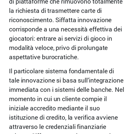
di piattaforme che rimuovono totalmente
la richiesta di trasmettere carte di
riconoscimento. Siffatta innovazione
corrisponde a una necessità effettiva dei
giocatori: entrare ai servizi di gioco in
modalità veloce, privo di prolungate
aspettative burocratiche.
Il particolare sistema fondamentale di
tale innovazione si basa sull’integrazione
immediata con i sistemi delle banche. Nel
momento in cui un cliente compie il
iniziale accredito mediante il suo
istituzione di credito, la verifica avviene
attraverso le credenziali finanziarie