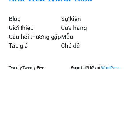
Blog
Sự kiện
Giới thiệu
Cửa hàng
Câu hỏi thường gặp
Mẫu
Tác giả
Chủ đề
Twenty Twenty-Five
Được thiết kế với
WordPress