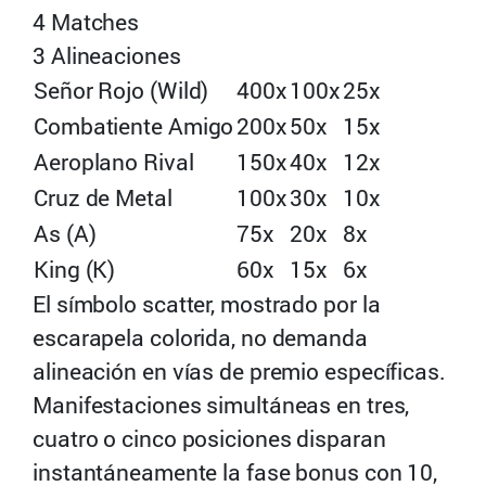
4 Matches
3 Alineaciones
Señor Rojo (Wild)
400x
100x
25x
Combatiente Amigo
200x
50x
15x
Aeroplano Rival
150x
40x
12x
Cruz de Metal
100x
30x
10x
As (A)
75x
20x
8x
King (K)
60x
15x
6x
El símbolo scatter, mostrado por la
escarapela colorida, no demanda
alineación en vías de premio específicas.
Manifestaciones simultáneas en tres,
cuatro o cinco posiciones disparan
instantáneamente la fase bonus con 10,