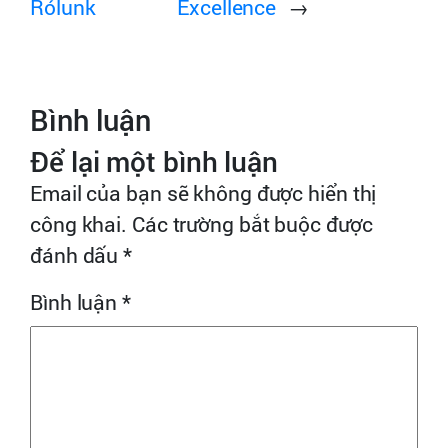
Rólunk
Excellence
→
Bình luận
Để lại một bình luận
Email của bạn sẽ không được hiển thị
công khai.
Các trường bắt buộc được
đánh dấu
*
Bình luận
*