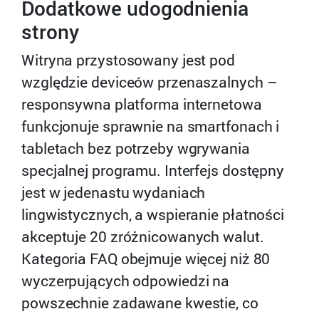
Dodatkowe udogodnienia
strony
Witryna przystosowany jest pod
względzie deviceów przenaszalnych –
responsywna platforma internetowa
funkcjonuje sprawnie na smartfonach i
tabletach bez potrzeby wgrywania
specjalnej programu. Interfejs dostępny
jest w jedenastu wydaniach
lingwistycznych, a wspieranie płatności
akceptuje 20 zróżnicowanych walut.
Kategoria FAQ obejmuje więcej niż 80
wyczerpujących odpowiedzi na
powszechnie zadawane kwestie, co