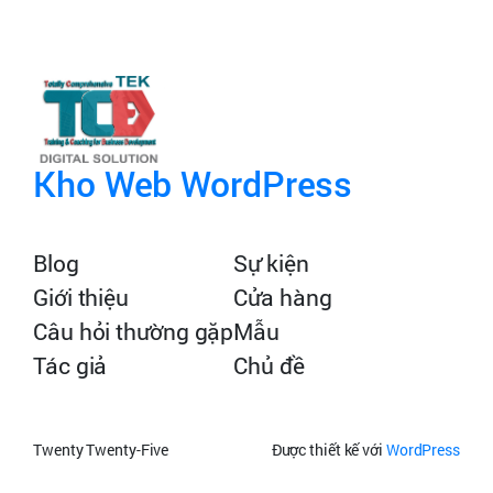
Kho Web WordPress
Blog
Sự kiện
Giới thiệu
Cửa hàng
Câu hỏi thường gặp
Mẫu
Tác giả
Chủ đề
Twenty Twenty-Five
Được thiết kế với
WordPress