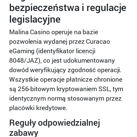
bezpieczeństwa i regulacje
legislacyjne
Malina Casino operuje na bazie
pozwolenia wydanej przez Curacao
eGaming (identyfikator licencji
8048/JAZ), co jest udokumentowany
dowód weryfikujący zgodność operacji.
Wszystkie operacje płatnicze chronione
są 256-bitowym kryptowaniem SSL, tym
identycznym normą stosowanym przez
placówki kredytowe.
Reguły odpowiedzialnej
zabawy