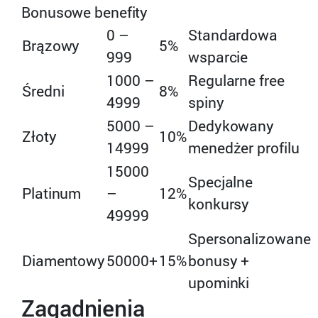
Bonusowe benefity
0 –
Standardowa
Brązowy
5%
999
wsparcie
1000 –
Regularne free
Średni
8%
4999
spiny
5000 –
Dedykowany
Złoty
10%
14999
menedżer profilu
15000
Specjalne
Platinum
–
12%
konkursy
49999
Spersonalizowane
Diamentowy
50000+
15%
bonusy +
upominki
Zagadnienia