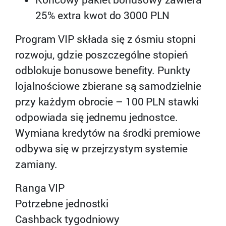
25% extra kwot do 3000 PLN
Program VIP składa się z ósmiu stopni
rozwoju, gdzie poszczególne stopień
odblokuje bonusowe benefity. Punkty
lojalnościowe zbierane są samodzielnie
przy każdym obrocie – 100 PLN stawki
odpowiada się jednemu jednostce.
Wymiana kredytów na środki premiowe
odbywa się w przejrzystym systemie
zamiany.
Ranga VIP
Potrzebne jednostki
Cashback tygodniowy