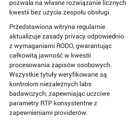
pozwala na własne rozwiązanie licznych
kwestii bez użycia zespołu obsługi.
Przedstawiona witryna regularnie
aktualizuje zasady privacy odpowiednio
z wymaganiami RODO, gwarantując
całkowitą jawność w kwestii
procesowania zapisów osobowych.
Wszystkie tytuły weryfikowane są
kontrolom niezależnych labs
badawczych, zapewniając uczciwe
parametry RTP konsystentne z
zapewnieniami providerów.