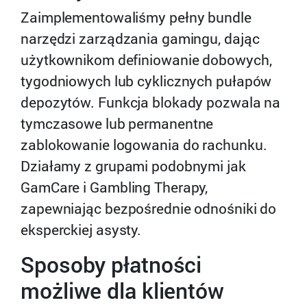
Zaimplementowaliśmy pełny bundle
narzędzi zarządzania gamingu, dając
użytkownikom definiowanie dobowych,
tygodniowych lub cyklicznych pułapów
depozytów. Funkcja blokady pozwala na
tymczasowe lub permanentne
zablokowanie logowania do rachunku.
Działamy z grupami podobnymi jak
GamCare i Gambling Therapy,
zapewniając bezpośrednie odnośniki do
eksperckiej asysty.
Sposoby płatności
możliwe dla klientów