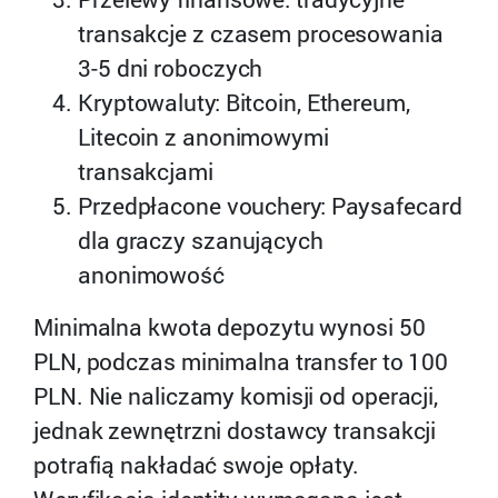
transakcje z czasem procesowania
3-5 dni roboczych
Kryptowaluty: Bitcoin, Ethereum,
Litecoin z anonimowymi
transakcjami
Przedpłacone vouchery: Paysafecard
dla graczy szanujących
anonimowość
Minimalna kwota depozytu wynosi 50
PLN, podczas minimalna transfer to 100
PLN. Nie naliczamy komisji od operacji,
jednak zewnętrzni dostawcy transakcji
potrafią nakładać swoje opłaty.