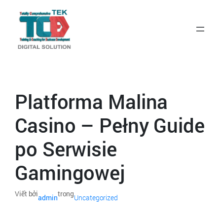
Platforma Malina
Casino – Pełny Guide
po Serwisie
Gamingowej
Viết bởi
trong
admin
Uncategorized