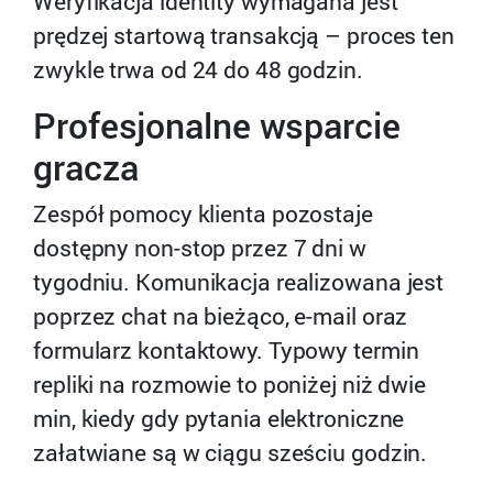
Weryfikacja identity wymagana jest
prędzej startową transakcją – proces ten
zwykle trwa od 24 do 48 godzin.
Profesjonalne wsparcie
gracza
Zespół pomocy klienta pozostaje
dostępny non-stop przez 7 dni w
tygodniu. Komunikacja realizowana jest
poprzez chat na bieżąco, e-mail oraz
formularz kontaktowy. Typowy termin
repliki na rozmowie to poniżej niż dwie
min, kiedy gdy pytania elektroniczne
załatwiane są w ciągu sześciu godzin.