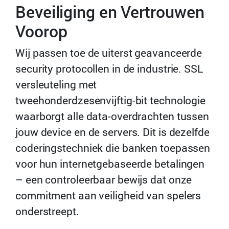
Beveiliging en Vertrouwen
Voorop
Wij passen toe de uiterst geavanceerde
security protocollen in de industrie. SSL
versleuteling met
tweehonderdzesenvijftig-bit technologie
waarborgt alle data-overdrachten tussen
jouw device en de servers. Dit is dezelfde
coderingstechniek die banken toepassen
voor hun internetgebaseerde betalingen
– een controleerbaar bewijs dat onze
commitment aan veiligheid van spelers
onderstreept.