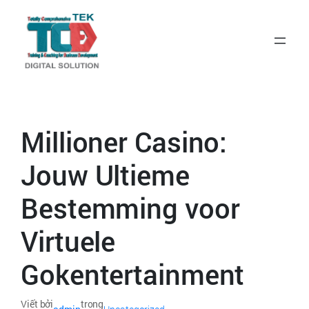
Millioner Casino:
Jouw Ultieme
Bestemming voor
Virtuele
Gokentertainment
Viết bởi
trong