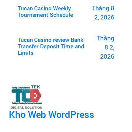
Tháng 8
Tucan Casino Weekly
Tournament Schedule
2, 2026
Tháng
Tucan Casino review Bank
Transfer Deposit Time and
8 2,
Limits
2026
Kho Web WordPress