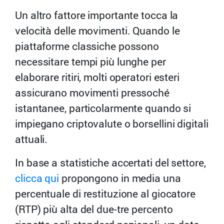
Un altro fattore importante tocca la
velocità delle movimenti. Quando le
piattaforme classiche possono
necessitare tempi più lunghe per
elaborare ritiri, molti operatori esteri
assicurano movimenti pressoché
istantanee, particolarmente quando si
impiegano criptovalute o borsellini digitali
attuali.
In base a statistiche accertati del settore,
clicca qui
propongono in media una
percentuale di restituzione al giocatore
(RTP) più alta del due-tre percento