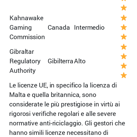
Kahnawake
Gaming
Canada
Intermedio
Commission
Gibraltar
Regulatory
Gibilterra
Alto
Authority
Le licenze UE, in specifico la licenza di
Malta e quella britannica, sono
considerate le più prestigiose in virtù ai
rigorosi verifiche regolari e alle severe
normative anti-riciclaggio. Gli gestori che
hanno simili licenze necessitano di