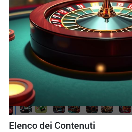
Elenco dei Contenuti