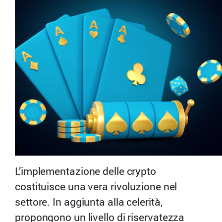
L’implementazione delle crypto
costituisce una vera rivoluzione nel
settore. In aggiunta alla celerità,
propongono un livello di riservatezza