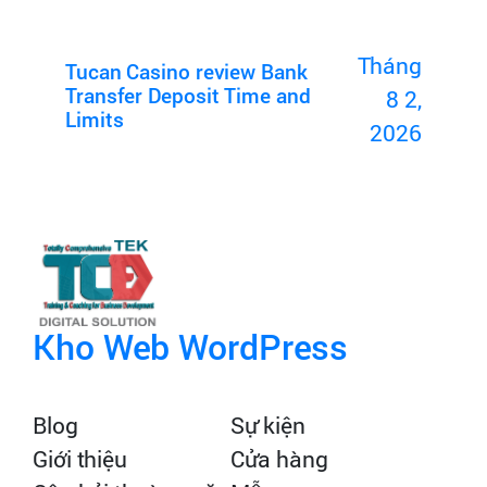
Tháng
Tucan Casino review Bank
Transfer Deposit Time and
8 2,
Limits
2026
Kho Web WordPress
Blog
Sự kiện
Giới thiệu
Cửa hàng