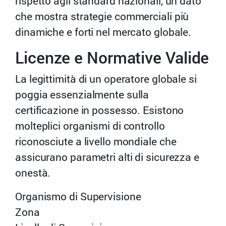
rispetto agli standard nazionali, un dato
che mostra strategie commerciali più
dinamiche e forti nel mercato globale.
Licenze e Normative Valide
La legittimità di un operatore globale si
poggia essenzialmente sulla
certificazione in possesso. Esistono
molteplici organismi di controllo
riconosciute a livello mondiale che
assicurano parametri alti di sicurezza e
onestà.
Organismo di Supervisione
Zona