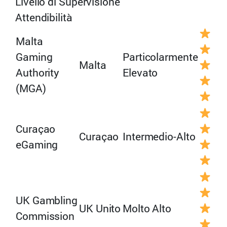
Livello di Supervisione
Attendibilità
Malta
Gaming
Particolarmente
Malta
Authority
Elevato
(MGA)
Curaçao
Curaçao
Intermedio-Alto
eGaming
UK Gambling
UK Unito
Molto Alto
Commission