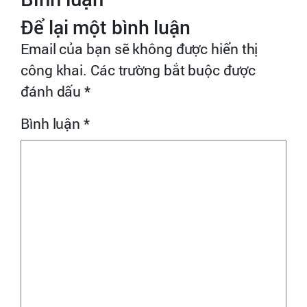
Để lại một bình luận
Email của bạn sẽ không được hiển thị
công khai.
Các trường bắt buộc được
đánh dấu
*
Bình luận
*