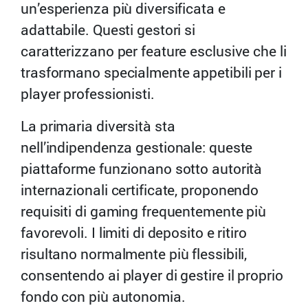
un’esperienza più diversificata e
adattabile. Questi gestori si
caratterizzano per feature esclusive che li
trasformano specialmente appetibili per i
player professionisti.
La primaria diversità sta
nell’indipendenza gestionale: queste
piattaforme funzionano sotto autorità
internazionali certificate, proponendo
requisiti di gaming frequentemente più
favorevoli. I limiti di deposito e ritiro
risultano normalmente più flessibili,
consentendo ai player di gestire il proprio
fondo con più autonomia.