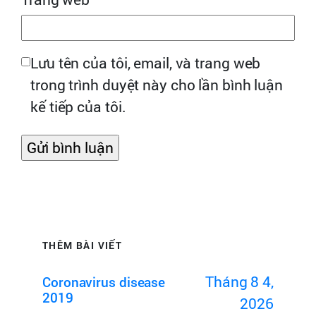
Lưu tên của tôi, email, và trang web
trong trình duyệt này cho lần bình luận
kế tiếp của tôi.
THÊM BÀI VIẾT
Tháng 8 4,
Coronavirus disease
2019
2026