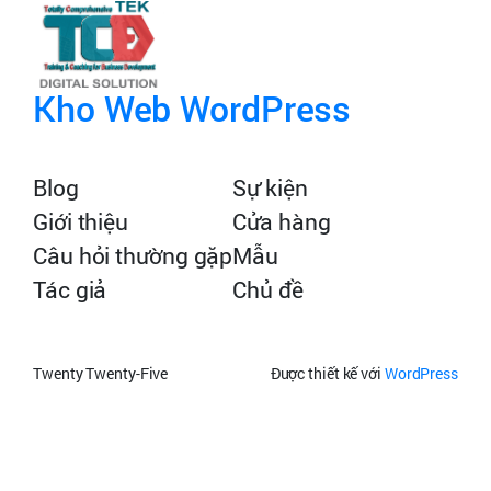
Kho Web WordPress
Blog
Sự kiện
Giới thiệu
Cửa hàng
Câu hỏi thường gặp
Mẫu
Tác giả
Chủ đề
Twenty Twenty-Five
Được thiết kế với
WordPress