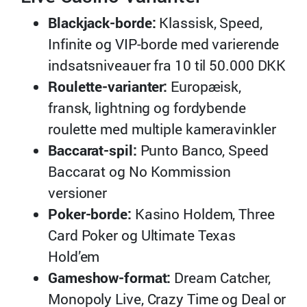
Blackjack-borde:
Klassisk, Speed,
Infinite og VIP-borde med varierende
indsatsniveauer fra 10 til 50.000 DKK
Roulette-varianter:
Europæisk,
fransk, lightning og fordybende
roulette med multiple kameravinkler
Baccarat-spil:
Punto Banco, Speed
Baccarat og No Kommission
versioner
Poker-borde:
Kasino Holdem, Three
Card Poker og Ultimate Texas
Hold’em
Gameshow-format:
Dream Catcher,
Monopoly Live, Crazy Time og Deal or