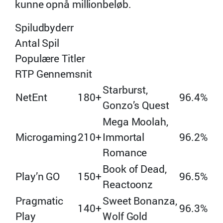
kunne opnå millionbeløb.
Spiludbyderr
Antal Spil
Populære Titler
RTP Gennemsnit
Starburst,
NetEnt
180+
96.4%
Gonzo’s Quest
Mega Moolah,
Microgaming
210+
Immortal
96.2%
Romance
Book of Dead,
Play’n GO
150+
96.5%
Reactoonz
Pragmatic
Sweet Bonanza,
140+
96.3%
Play
Wolf Gold