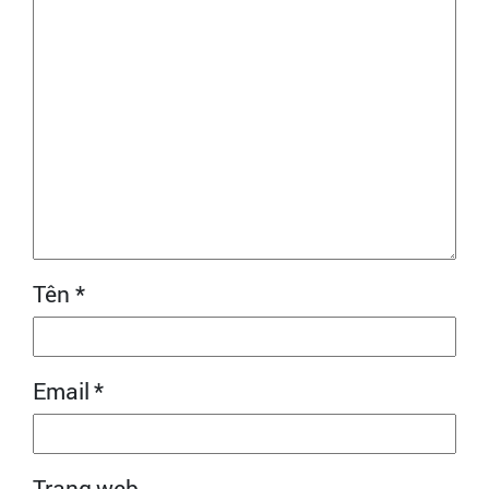
Tên
*
Email
*
Trang web