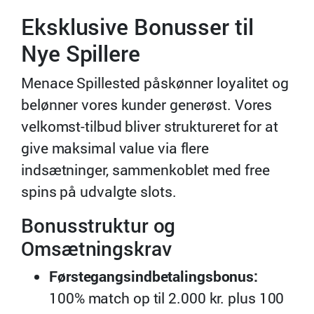
Eksklusive Bonusser til
Nye Spillere
Menace Spillested påskønner loyalitet og
belønner vores kunder generøst. Vores
velkomst-tilbud bliver struktureret for at
give maksimal value via flere
indsætninger, sammenkoblet med free
spins på udvalgte slots.
Bonusstruktur og
Omsætningskrav
Førstegangsindbetalingsbonus:
100% match op til 2.000 kr. plus 100