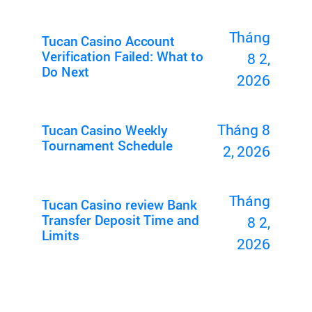
Tháng
Tucan Casino Account
Verification Failed: What to
8 2,
Do Next
2026
Tháng 8
Tucan Casino Weekly
Tournament Schedule
2, 2026
Tháng
Tucan Casino review Bank
Transfer Deposit Time and
8 2,
Limits
2026