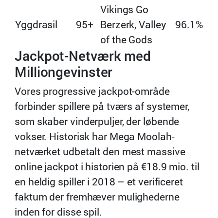
Vikings Go
Yggdrasil
95+
Berzerk, Valley
96.1%
of the Gods
Jackpot-Netværk med
Milliongevinster
Vores progressive jackpot-område
forbinder spillere på tværs af systemer,
som skaber vinderpuljer, der løbende
vokser. Historisk har Mega Moolah-
netværket udbetalt den mest massive
online jackpot i historien på €18.9 mio. til
en heldig spiller i 2018 – et verificeret
faktum der fremhæver mulighederne
inden for disse spil.