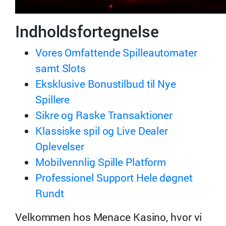
Indholdsfortegnelse
Vores Omfattende Spilleautomater
samt Slots
Eksklusive Bonustilbud til Nye
Spillere
Sikre og Raske Transaktioner
Klassiske spil og Live Dealer
Oplevelser
Mobilvennlig Spille Platform
Professionel Support Hele døgnet
Rundt
Velkommen hos Menace Kasino, hvor vi