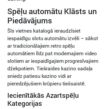
Spēļu automātu Klāsts un
Piedāvājums
Šīs vietnes katalogā ieraudzīsiet
iespaidīgu slotu automātu izvēli – sākot
ar tradicionālajiem retro spēļu
automātiem līdz pat modernajiem video
slotiem ar iespaidīgajiem progresīvajiem
džekpotiem. Tiešraides kazino sadaļa
sniedz patiesu kazino vidi ar
pieredzējušiem krūpieru tiešsaistē.
Iecienītākās Azartspēļu
Kategorijas