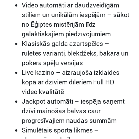
Video automāti ar daudzveidīgām
stiliem un unikālām iespējām – sākot
no Ēģiptes mistērijām līdz
galaktiskajiem piedzīvojumiem
Klasiskās galda azartspēles –
ruletes varianti, blekdžeks, bakara un
pokera spēļu versijas
Live kazino – aizraujoša izklaides
kopā ar dzīviem dīleriem Full HD
video kvalitātē
Jackpot automāti – iespēja saņemt
dzīvi mainošas balvas caur
progresīvajiem naudas summām
Simulētais sporta likmes –