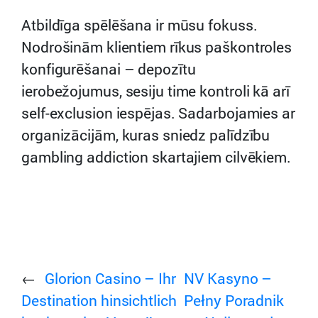
Atbildīga spēlēšana ir mūsu fokuss.
Nodrošinām klientiem rīkus paškontroles
konfigurēšanai – depozītu
ierobežojumus, sesiju time kontroli kā arī
self-exclusion iespējas. Sadarbojamies ar
organizācijām, kuras sniedz palīdzību
gambling addiction skartajiem cilvēkiem.
←
Glorion Casino – Ihr
NV Kasyno –
Destination hinsichtlich
Pełny Poradnik