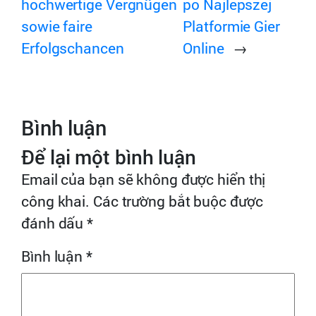
hochwertige Vergnügen
po Najlepszej
sowie faire
Platformie Gier
Erfolgschancen
Online
→
Bình luận
Để lại một bình luận
Email của bạn sẽ không được hiển thị
công khai.
Các trường bắt buộc được
đánh dấu
*
Bình luận
*