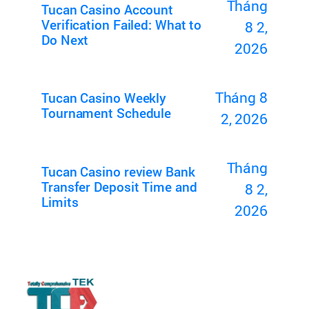
Tháng
Tucan Casino Account
Verification Failed: What to
8 2,
Do Next
2026
Tháng 8
Tucan Casino Weekly
Tournament Schedule
2, 2026
Tháng
Tucan Casino review Bank
Transfer Deposit Time and
8 2,
Limits
2026