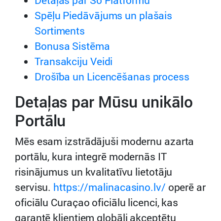
Spēļu Piedāvājums un plašais
Sortiments
Bonusa Sistēma
Transakciju Veidi
Drošība un Licencēšanas process
Detaļas par Mūsu unikālo
Portālu
Mēs esam izstrādājuši modernu azarta
portālu, kura integrē modernās IT
risinājumus un kvalitatīvu lietotāju
servisu.
https://malinacasino.lv/
operē ar
oficiālu Curaçao oficiālu licenci, kas
garantē klientiem globāli akceptētu