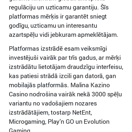
regulāciju un uzticamu garantiju. Šīs
platformas mērķis ir garantēt sniegt
godīgu, uzticamu un interesantu
azartspēļu vidi jebkuram apmeklētājam.
Platformas izstrādē esam veiksmīgi
investējuši vairāk par trīs gadus, ar mērķi
izstrādātu lietotājam draudzīgu interfeisu,
kas patiesi strādā izcili gan datorā, gan
mobilajās platformās. Malina Kazino
Casino nodrošina vairāk nekā 3000 spēļu
variantu no vadošajiem nozares
izstrādātājiem, tostarp NetEnt,
Microgaming, Play’n GO un Evolution
Gaming.