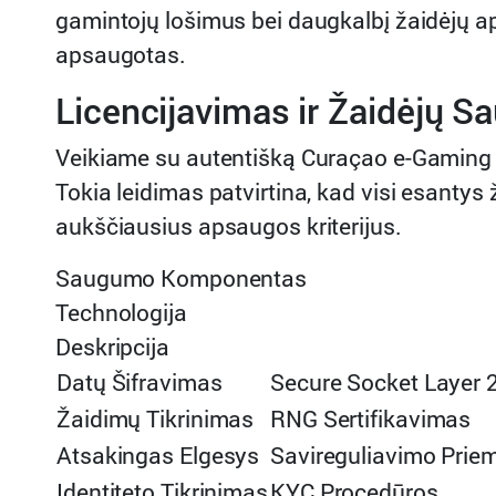
gamintojų lošimus bei daugkalbį žaidėjų ap
apsaugotas.
Licencijavimas ir Žaidėjų S
Veikiame su autentišką Curaçao e-Gaming li
Tokia leidimas patvirtina, kad visi esanty
aukščiausius apsaugos kriterijus.
Saugumo Komponentas
Technologija
Deskripcija
Datų Šifravimas
Secure Socket Layer 2
Žaidimų Tikrinimas
RNG Sertifikavimas
Atsakingas Elgesys
Savireguliavimo Prie
Identiteto Tikrinimas
KYC Procedūros