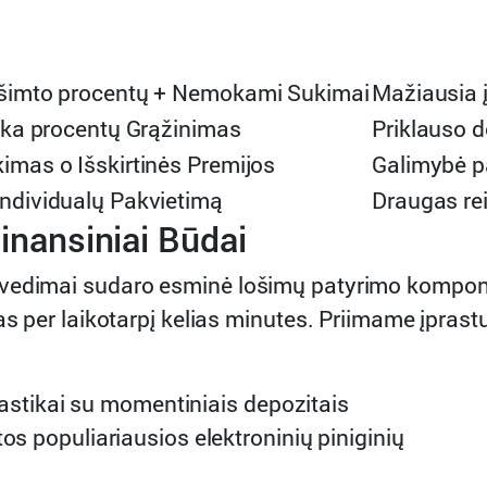
 šimto procentų + Nemokami Sukimai
Mažiausia 
lika procentų Grąžinimas
Priklauso d
imas o Išskirtinės Premijos
Galimybė p
ndividualų Pakvietimą
Draugas rei
inansiniai Būdai
pavedimai sudaro esminė lošimų patyrimo kompo
as per laikotarpį kelias minutes. Priimame įprast
astikai su momentiniais depozitais
kitos populiariausios elektroninių piniginių