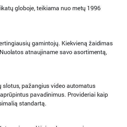
tifikatų globoje, teikiama nuo metų 1996
ertingiausių gamintojų. Kiekvieną žaidimas
ą. Nuolatos atnaujiname savo asortimentą,
nų slotus, pažangius video automatus
 aprūpintus pavadinimus. Provideriai kaip
imalią standartą.