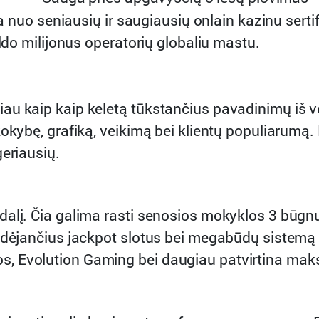
ena nuo seniausių ir saugiausių onlain kazinu ser
aldo milijonus operatorių globaliu mastu.
au kaip kaip keletą tūkstančius pavadinimų iš v
kokybę, grafiką, veikimą bei klientų populiarum
geriausių.
dalį. Čia galima rasti senosios mokyklos 3 būg
didėjančius jackpot slotus bei megabūdų sistemą
, Evolution Gaming bei daugiau patvirtina maks