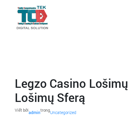
Legzo Casino Lošimų N
Lošimų Sferą
Viết bởi
trong
admin
Uncategorized