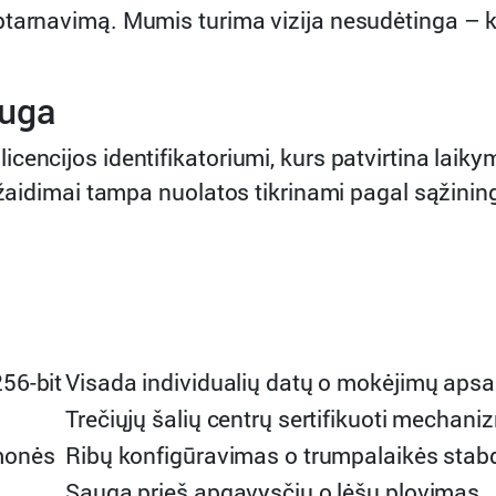
tarnavimą. Mumis turima vizija nesudėtinga – kie
auga
cencijos identifikatoriumi, kurs patvirtina laik
s žaidimai tampa nuolatos tikrinami pagal sąžinin
56-bit
Visada individualių datų o mokėjimų aps
Trečiųjų šalių centrų sertifikuoti mecha
monės
Ribų konfigūravimas o trumpalaikės sta
Sauga prieš apgavysčių o lėšų plovimas