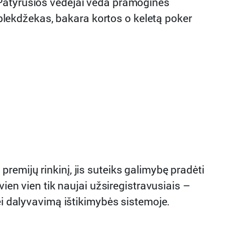
 Patyrusios vedėjai veda pramogines
, blekdžekas, bakara kortos o keletą poker
emijų rinkinį, jis suteiks galimybę pradėti
 vien tik naujai užsiregistravusiais –
ei dalyvavimą ištikimybės sistemoje.