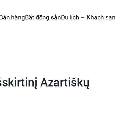
Bán hàng
Bất động sản
Du lịch – Khách sạn
kirtinį Azartiškų