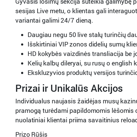
Gyvasis lošimų sekcija suteikia galimybę 
sesijas Live metu, o klientas gali interagu
variantai galimi 24/7 dieną.
Daugiau negu 50 live stalų turinčių da
Išskirtiniai VIP zonos didelių sumų kl
HD kokybės vaizdinės transliacija be 
Kelių kalbų dileryai, su rusų o english 
Ekskluzyvios produktų versijos turinč
Prizai ir Unikalūs Akcijos
Individualus naujasis žaidėjas musų kazinu
pramogą turėdami papildomomis lėšomis o 
nuolatiniai klientai priima savaitinius re
Prizo Rūšis