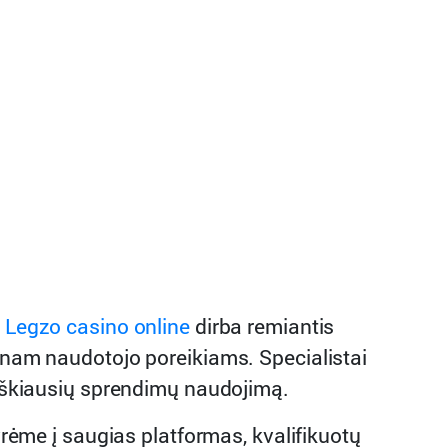
.
Legzo casino online
dirba remiantis
ienam naudotojo poreikiams. Specialistai
ikiškiausių sprendimų naudojimą.
yrėme į saugias platformas, kvalifikuotų