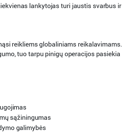
kvienas lankytojas turi jaustis svarbus ir
ymąsi reikliems globaliniams reikalavimams.
gumo, tuo tarpu pinigų operacijos pasiekia
augojimas
nizmų sąžiningumas
bdymo galimybės