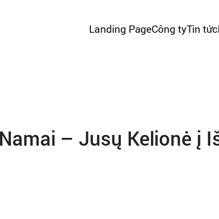
Landing Page
Công ty
Tin tức
amai – Jusų Kelionė į Išs