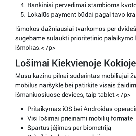
Bankiniai pervedimai stambioms kvo
Lokalūs payment būdai pagal tavo kra
Išmokos dažniausiai tvarkomos per dvidešimt
sugebame sulaukti prioritetinio palaikymo 
išmokas.< /p>
Lošimai Kiekvienoje Kokioje
Musų kazinu pilnai suderintas mobiliajai ža
mobilus naršyklę bei patirkite visais žaidi
išmaniuosiuose devices, taip tablet.< /p>
Pritaikymas iOS bei Androidas opera
Visi lošimai prieinami mobilių formate
Spartus įėjimas per biometriją