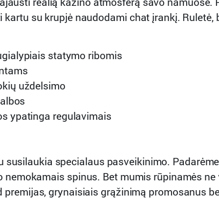
pajausti realią kazino atmosferą savo namuose.
oti kartu su krupjė naudodami chat įrankį. Ruletė
ugialypiais statymo ribomis
ientams
jokių uždelsimo
kalbos
ios ypatinga regulavimais
 susilaukia specialaus pasveikinimo. Padarėme pr
nemokamais spinus. Bet mumis rūpinamės ne vien
load premijas, grynaisiais grąžinimą promosanus b