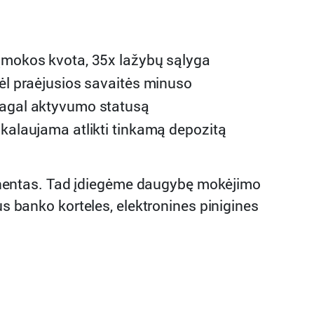
įmokos kvota, 35x lažybų sąlyga
ėl praėjusios savaitės minuso
agal aktyvumo statusą
kalaujama atlikti tinkamą depozitą
nentas. Tad įdiegėme daugybę mokėjimo
us banko korteles, elektronines pinigines