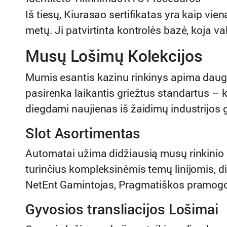
Iš tiesų, Kiurasao sertifikatas yra kaip vi
metų. Ji patvirtinta kontrolės bazė, koja v
Musų Lošimų Kolekcijos
Mumis esantis kazinu rinkinys apima daugi
pasirenka laikantis griežtus standartus – 
diegdami naujienas iš žaidimų industrijos 
Slot Asortimentas
Automatai užima didžiausią musų rinkinio 
turinčius kompleksinėmis temų linijomis, 
NetEnt Gamintojas, Pragmatiškos pramogos
Gyvosios transliacijos Lošimai