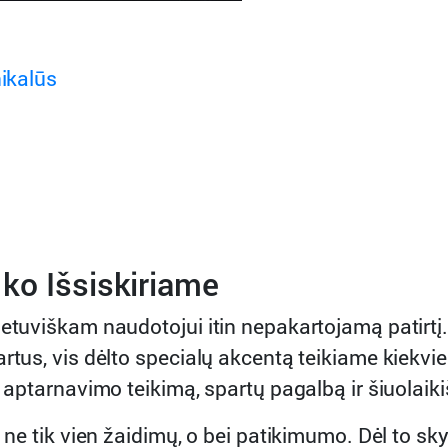
ikalūs
ko Išsiskiriame
ietuviškam naudotojui itin nepakartojamą patirtį
artus, vis dėlto specialų akcentą teikiame kiekv
kų aptarnavimo teikimą, spartų pagalbą ir šiuola
a ne tik vien žaidimų, o bei patikimumo. Dėl to sk