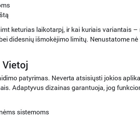
toms
štą
 keturias laikotarpį, ir kai kuriais variantais – 
bei didesnių išmokėjimo limitų. Nenustatome nė 
 Vietoj
idimo patyrimas. Neverta atsisiųsti jokios aplika
mais. Adaptyvus dizainas garantuoja, jog funkcion
cinėms sistemoms