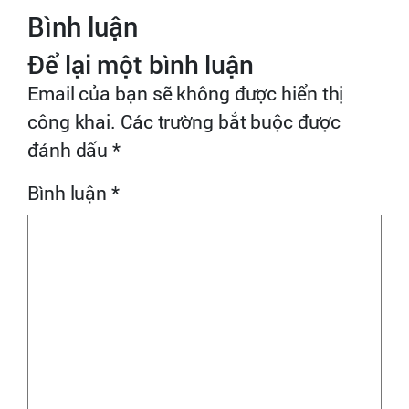
Bình luận
Để lại một bình luận
Email của bạn sẽ không được hiển thị
công khai.
Các trường bắt buộc được
đánh dấu
*
Bình luận
*