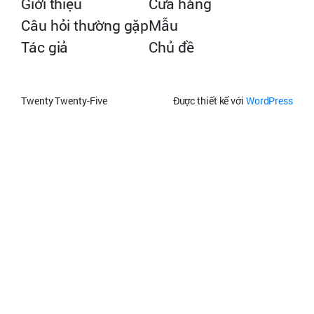
Giới thiệu
Cửa hàng
Câu hỏi thường gặp
Mẫu
Tác giả
Chủ đề
Twenty Twenty-Five
Được thiết kế với
WordPress