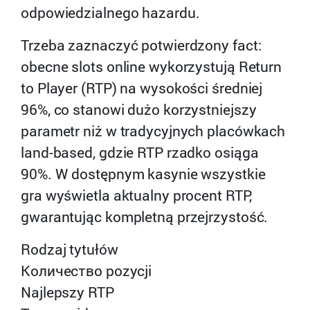
odpowiedzialnego hazardu.
Trzeba zaznaczyć potwierdzony fact:
obecne slots online wykorzystują Return
to Player (RTP) na wysokości średniej
96%, co stanowi dużo korzystniejszy
parametr niż w tradycyjnych placówkach
land-based, gdzie RTP rzadko osiąga
90%. W dostępnym kasynie wszystkie
gra wyświetla aktualny procent RTP,
gwarantując kompletną przejrzystość.
Rodzaj tytułów
Количество pozycji
Najlepszy RTP