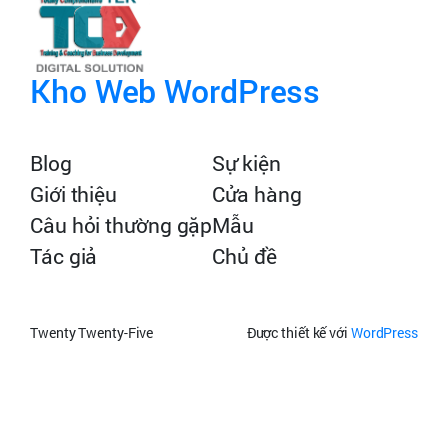
Kho Web WordPress
Blog
Sự kiện
Giới thiệu
Cửa hàng
Câu hỏi thường gặp
Mẫu
Tác giả
Chủ đề
Twenty Twenty-Five
Được thiết kế với
WordPress