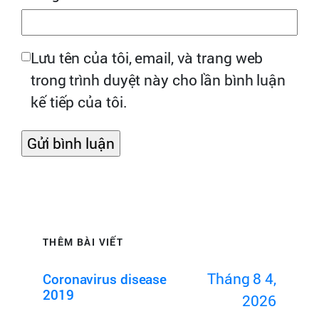
Lưu tên của tôi, email, và trang web
trong trình duyệt này cho lần bình luận
kế tiếp của tôi.
THÊM BÀI VIẾT
Tháng 8 4,
Coronavirus disease
2019
2026