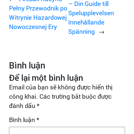
– Din Guide till
Pełny Przewodnik po
Spelupplevelsen
Witrynie Hazardowej
Innehållande
Nowoczesnej Ery
Spänning
→
Bình luận
Để lại một bình luận
Email của bạn sẽ không được hiển thị
công khai.
Các trường bắt buộc được
đánh dấu
*
Bình luận
*