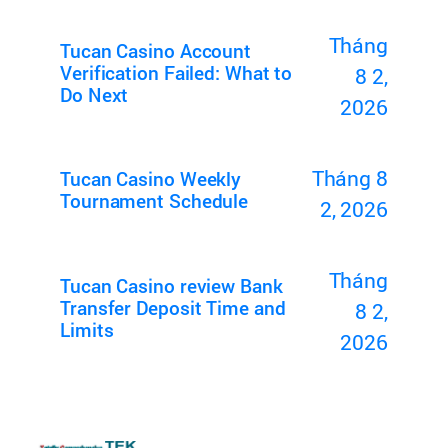
Tháng
Tucan Casino Account
Verification Failed: What to
8 2,
Do Next
2026
Tháng 8
Tucan Casino Weekly
Tournament Schedule
2, 2026
Tháng
Tucan Casino review Bank
Transfer Deposit Time and
8 2,
Limits
2026