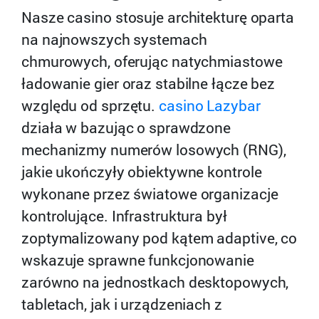
Nasze casino stosuje architekturę oparta
na najnowszych systemach
chmurowych, oferując natychmiastowe
ładowanie gier oraz stabilne łącze bez
względu od sprzętu.
casino Lazybar
działa w bazując o sprawdzone
mechanizmy numerów losowych (RNG),
jakie ukończyły obiektywne kontrole
wykonane przez światowe organizacje
kontrolujące. Infrastruktura był
zoptymalizowany pod kątem adaptive, co
wskazuje sprawne funkcjonowanie
zarówno na jednostkach desktopowych,
tabletach, jak i urządzeniach z