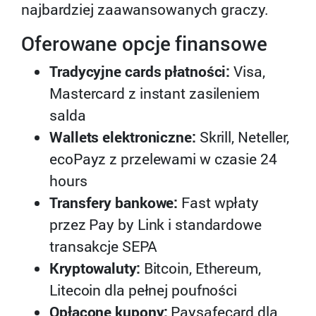
najbardziej zaawansowanych graczy.
Oferowane opcje finansowe
Tradycyjne cards płatności:
Visa,
Mastercard z instant zasileniem
salda
Wallets elektroniczne:
Skrill, Neteller,
ecoPayz z przelewami w czasie 24
hours
Transfery bankowe:
Fast wpłaty
przez Pay by Link i standardowe
transakcje SEPA
Kryptowaluty:
Bitcoin, Ethereum,
Litecoin dla pełnej poufności
Opłacone kupony:
Paysafecard dla