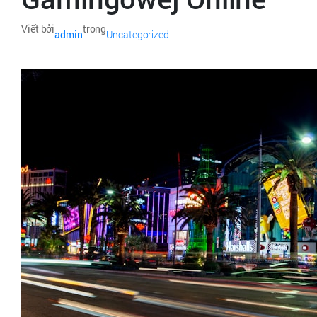
Viết bởi
trong
admin
Uncategorized