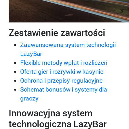
Zestawienie zawartości
Zaawansowana system technologii
LazyBar
Flexible metody wpłat i rozliczeń
Oferta gier i rozrywki w kasynie
Ochrona i przepisy regulacyjne
Schemat bonusów i systemy dla
graczy
Innowacyjna system
technologiczna LazyBar