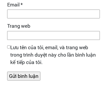
Email
*
Trang web
Lưu tên của tôi, email, và trang web
trong trình duyệt này cho lần bình luận
kế tiếp của tôi.