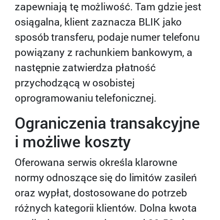
zapewniają tę możliwość. Tam gdzie jest
osiągalna, klient zaznacza BLIK jako
sposób transferu, podaje numer telefonu
powiązany z rachunkiem bankowym, a
następnie zatwierdza płatność
przychodzącą w osobistej
oprogramowaniu telefonicznej.
Ograniczenia transakcyjne
i możliwe koszty
Oferowana serwis określa klarowne
normy odnoszące się do limitów zasileń
oraz wypłat, dostosowane do potrzeb
różnych kategorii klientów. Dolna kwota