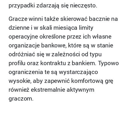
przypadki zdarzają się nieczęsto.
Gracze winni także skierować bacznie na
dzienne i w skali miesiąca limity
operacyjne określone przez ich własne
organizacje bankowe, które są w stanie
odróżniać się w zależności od typu
profilu oraz kontraktu z bankiem. Typowo
ograniczenia te są wystarczająco
wysokie, aby zapewnić komfortową grę
również ekstremalnie aktywnym
graczom.