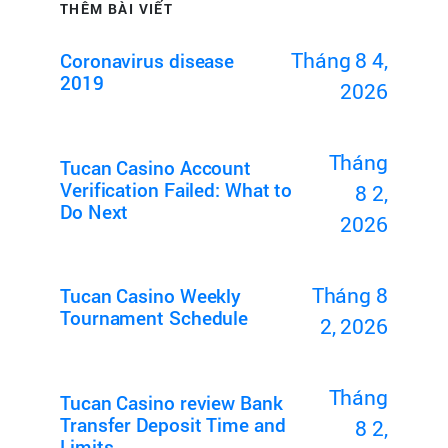
THÊM BÀI VIẾT
Tháng 8 4,
Coronavirus disease
2019
2026
Tháng
Tucan Casino Account
Verification Failed: What to
8 2,
Do Next
2026
Tháng 8
Tucan Casino Weekly
Tournament Schedule
2, 2026
Tháng
Tucan Casino review Bank
Transfer Deposit Time and
8 2,
Limits