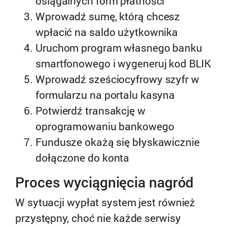
osiągalnych form płatności
Wprowadź sumę, którą chcesz
wpłacić na saldo użytkownika
Uruchom program własnego banku
smartfonowego i wygeneruj kod BLIK
Wprowadź sześciocyfrowy szyfr w
formularzu na portalu kasyna
Potwierdź transakcję w
oprogramowaniu bankowego
Fundusze okażą się błyskawicznie
dołączone do konta
Proces wyciągnięcia nagród
W sytuacji wypłat system jest również
przystępny, choć nie każde serwisy