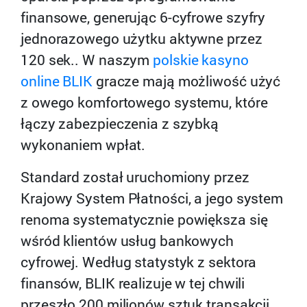
finansowe, generując 6-cyfrowe szyfry
jednorazowego użytku aktywne przez
120 sek.. W naszym
polskie kasyno
online BLIK
gracze mają możliwość użyć
z owego komfortowego systemu, które
łączy zabezpieczenia z szybką
wykonaniem wpłat.
Standard został uruchomiony przez
Krajowy System Płatności, a jego system
renoma systematycznie powiększa się
wśród klientów usług bankowych
cyfrowej. Według statystyk z sektora
finansów, BLIK realizuje w tej chwili
przeszło 200 milionów sztuk transakcji