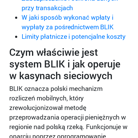
przy transakcjach
W jaki sposób wykonać wpłaty i
wypłaty za pośrednictwem BLIK
Limity płatnicze i potencjalne koszty
Czym właściwie jest
system BLIK i jak operuje
w kasynach sieciowych
BLIK oznacza polski mechanizm
rozliczeń mobilnych, który
zrewolucjonizował metodę
przeprowadzania operacji pieniężnych w
regionie nad polską rzeką. Funkcjonuje w
oparciu poprzez oprogramowanie