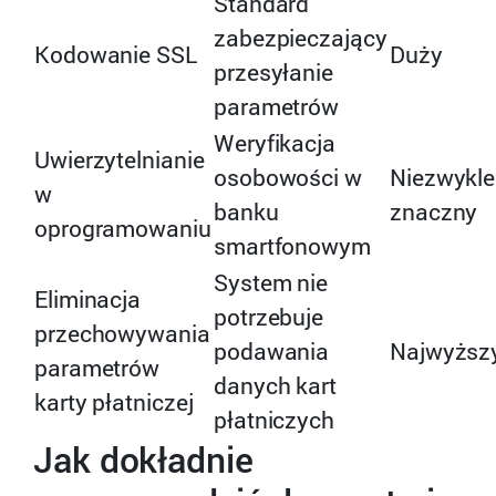
Standard
zabezpieczający
Kodowanie SSL
Duży
przesyłanie
parametrów
Weryfikacja
Uwierzytelnianie
osobowości w
Niezwykle
w
banku
znaczny
oprogramowaniu
smartfonowym
System nie
Eliminacja
potrzebuje
przechowywania
podawania
Najwyższ
parametrów
danych kart
karty płatniczej
płatniczych
Jak dokładnie