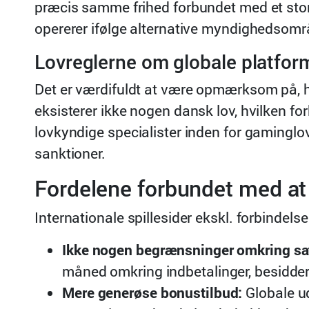
præcis samme frihed forbundet med et stor
opererer ifølge alternative myndighedsområd
Lovreglerne om globale platfor
Det er værdifuldt at være opmærksom på, hvor
eksisterer ikke nogen dansk lov, hvilken for
lovkyndige specialister inden for gaminglo
sanktioner.
Fordelene forbundet med at 
Internationale spillesider ekskl. forbindels
Ikke nogen begrænsninger omkring sa
måned omkring indbetalinger, besidder
Mere generøse bonustilbud:
Globale ud