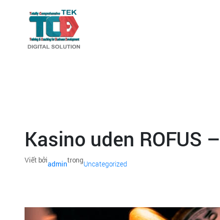
Kasino uden ROFUS – 
Viết bởi
trong
admin
Uncategorized