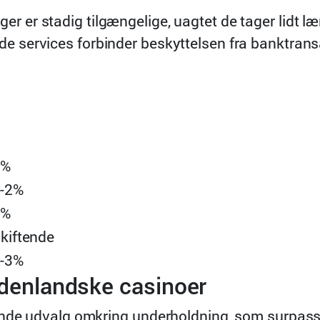
er er stadig tilgængelige, uagtet de tager lidt l
nde services forbinder beskyttelsen fra banktran
0%
-2%
0%
kiftende
-3%
udenlandske casinoer
ende udvalg omkring underholdning, som surpasse