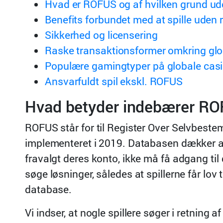
Hvad er ROFUS og af hvilken grund ud
Benefits forbundet med at spille uden r
Sikkerhed og licensering
Raske transaktionsformer omkring glo
Populære gamingtyper på globale cas
Ansvarfuldt spil ekskl. ROFUS
Hvad betyder indebærer ROF
ROFUS står for til Register Over Selvbeste
implementeret i 2019. Databasen dækker all
fravalgt deres konto, ikke må få adgang til
søge løsninger, således at spillerne får l
database.
Vi indser, at nogle spillere søger i retning