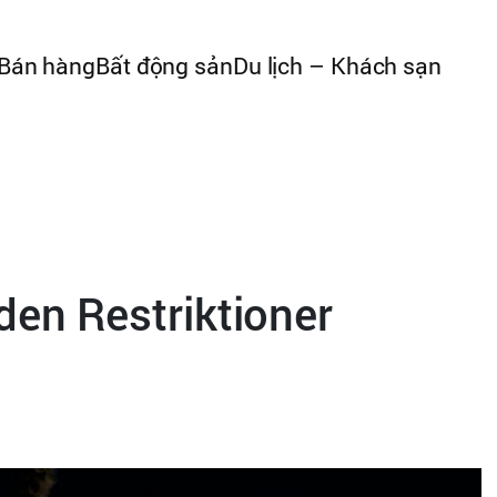
Bán hàng
Bất động sản
Du lịch – Khách sạn
en Restriktioner