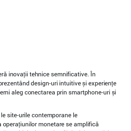
ă inovații tehnice semnificative. În
prezentând design-uri intuitive și experiențe
derni aleg conectarea prin smartphone-uri și
 le site-urile contemporane le
ța operațiunilor monetare se amplifică