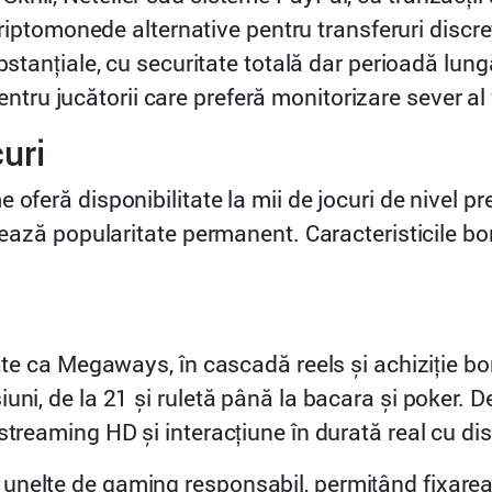
riptomonede alternative pentru transferuri discre
tanțiale, cu securitate totală dar perioadă lun
ntru jucătorii care preferă monitorizare sever al 
uri
 oferă disponibilitate la mii de jocuri de nivel p
lează popularitate permanent. Caracteristicile bon
cate ca Megaways, în cascadă reels și achiziție b
uni, de la 21 și ruletă până la bacara și poker.
treaming HD și interacțiune în durată real cu distr
nelte de gaming responsabil, permițând fixarea l