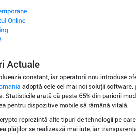
ntemporane
tul Online
ing
ă
ri Actuale
uează constant, iar operatorii nou introduse ofer
Romania
adoptă cele cel mai noi soluții software, 
e. Statisticile arată că peste 65% din pariorii mo
ea pentru dispozitive mobile să rămână vitală.
crypto reprezintă alte tipuri de tehnologii pe care
a plăților se realizează mai iute, iar transparen