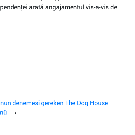
ependenței arată angajamentul vis-a-vis de
nun denemesi gereken The Dog House
mü
→