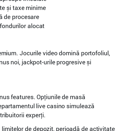
te și taxe minime
gă de procesare
fondurilor alocat
remium. Jocurile video domină portofoliul,
us noi, jackpot-urile progresive și
onus features. Opțiunile de masă
 Departamentul live casino simulează
ibuitorii experți.
imitelor de depozit, perioadă de activitate