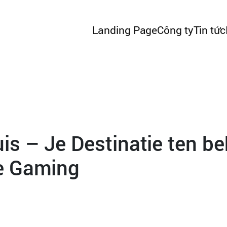
Landing Page
Công ty
Tin tức
s – Je Destinatie ten b
e Gaming