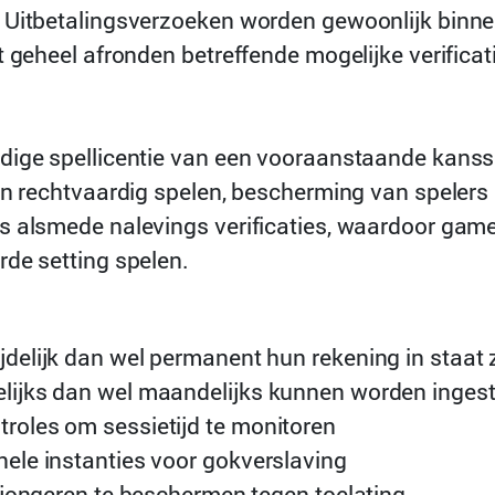
 Uitbetalingsverzoeken worden gewoonlijk binne
t geheel afronden betreffende mogelijke verifica
dige spellicentie van een vooraanstaande kanssp
van rechtvaardig spelen, bescherming van spele
 alsmede nalevings verificaties, waardoor gamer
rde setting spelen.
jdelijk dan wel permanent hun rekening in staat z
kelijks dan wel maandelijks kunnen worden ingest
troles om sessietijd te monitoren
onele instanties voor gokverslaving
de jongeren te beschermen tegen toelating