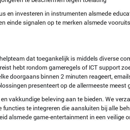
us en investeren in instrumenten alsmede educat
ten einde signalen op te merken alsmede voorui
helpteam dat toegankelijk is middels diverse c
ereist hebt rondom gameregels of ICT support zoe
lke doorgaans binnen 2 minuten reageert, email
 oplossingen presenteert op de allermeeste meest 
ke en vakkundige beleving aan te bieden. We ve
 functies te integreren die aansluiten bij alle 
heid alsmede game-entertainment in een veilige 