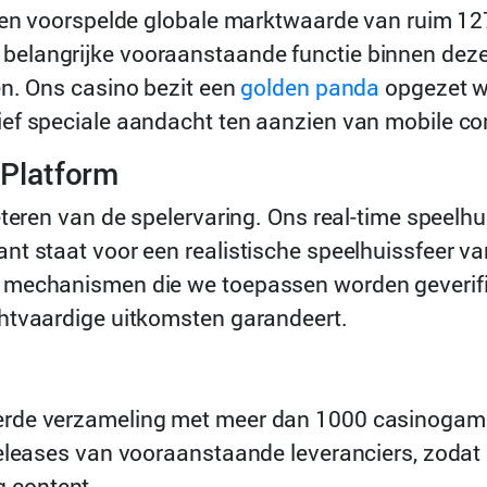
 een voorspelde globale marktwaarde van ruim 127
elangrijke vooraanstaande functie binnen deze 
en. Ons casino bezit een
golden panda
opgezet w
f speciale aandacht ten aanzien van mobile compa
Platform
eteren van de spelervaring. Ons real-time speelh
nt staat voor een realistische speelhuissfeer v
 mechanismen die we toepassen worden geverifie
htvaardige uitkomsten garandeert.
erde verzameling met meer dan 1000 casinogam
eleases van vooraanstaande leveranciers, zodat o
 content.