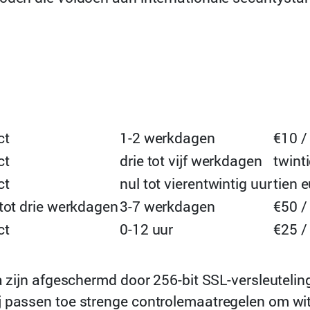
ct
1-2 werkdagen
€10 /
ct
drie tot vijf werkdagen
twint
ct
nul tot vierentwintig uur
tien 
tot drie werkdagen
3-7 werkdagen
€50 /
ct
0-12 uur
€25 /
da zijn afgeschermd door 256-bit SSL-versleutel
j passen toe strenge controlemaatregelen om wi