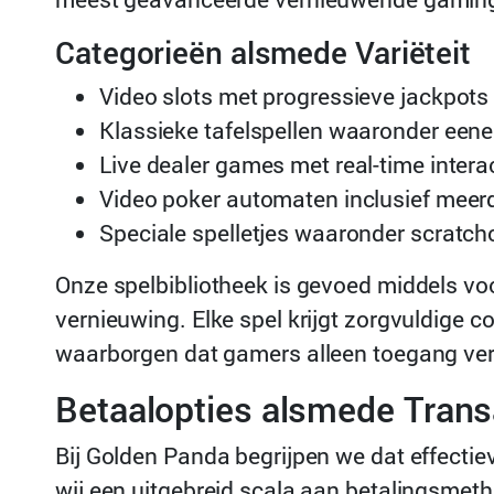
Categorieën alsmede Variëteit
Video slots met progressieve jackpot
Klassieke tafelspellen waaronder eenen
Live dealer games met real-time intera
Video poker automaten inclusief meerd
Speciale spelletjes waaronder scratch
Onze spelbibliotheek is gevoed middels v
vernieuwing. Elke spel krijgt zorgvuldige c
waarborgen dat gamers alleen toegang verkr
Betaalopties alsmede Trans
Bij Golden Panda begrijpen we dat effectiev
wij een uitgebreid scala aan betalingsmet