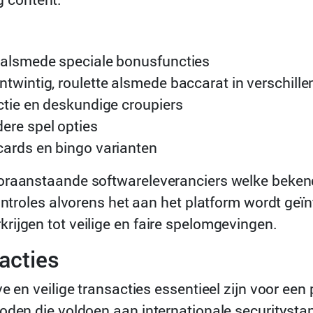
s alsmede speciale bonusfuncties
twintig, roulette alsmede baccarat in verschille
ctie en deskundige croupiers
ere spel opties
cards en bingo varianten
ooraanstaande softwareleveranciers welke beken
ontroles alvorens het aan het platform wordt geïn
ijgen tot veilige en faire spelomgevingen.
acties
e en veilige transacties essentieel zijn voor ee
hoden die voldoen aan internationale securitysta