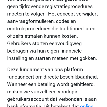
geen tijdrovende registratieprocedures
moeten te volgen. Het concept verwijdert
aanvraagformulieren, codes en
controleprocedures die traditioneel uren
of zelfs etmalen kunnen kosten.
Gebruikers storten eenvoudigweg
bedragen via hun eigen financiële
instelling en starten meteen met gokken.
Deze fundament van ons platform
functioneert om directe beschikbaarheid.
Wanneer een betaling wordt geïnitieerd,
maken we vanzelf een voorlopig
gebruikersaccount dat verbonden is aan
bankinformatie. Dit betekent dat
online