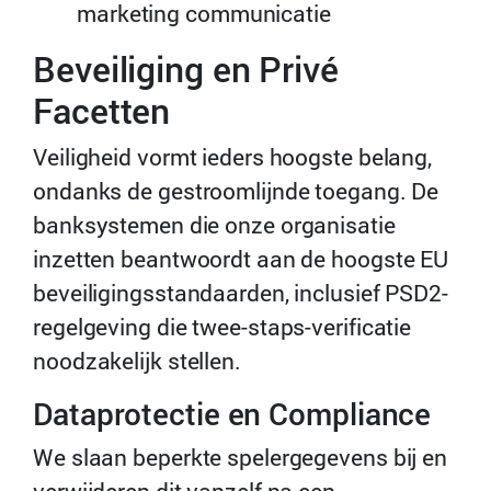
marketing communicatie
Beveiliging en Privé
Facetten
Veiligheid vormt ieders hoogste belang,
ondanks de gestroomlijnde toegang. De
banksystemen die onze organisatie
inzetten beantwoordt aan de hoogste EU
beveiligingsstandaarden, inclusief PSD2-
regelgeving die twee-staps-verificatie
noodzakelijk stellen.
Dataprotectie en Compliance
We slaan beperkte spelergegevens bij en
verwijderen dit vanzelf na een