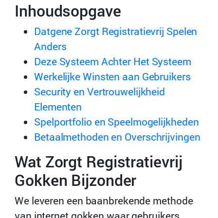
Inhoudsopgave
Datgene Zorgt Registratievrij Spelen
Anders
Deze Systeem Achter Het Systeem
Werkelijke Winsten aan Gebruikers
Security en Vertrouwelijkheid
Elementen
Spelportfolio en Speelmogelijkheden
Betaalmethoden en Overschrijvingen
Wat Zorgt Registratievrij
Gokken Bijzonder
We leveren een baanbrekende methode
van internet gokken waar gebruikers