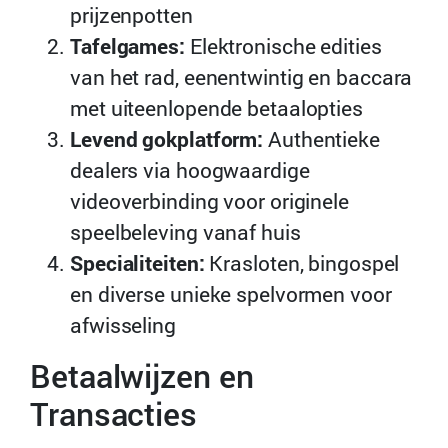
prijzenpotten
Tafelgames:
Elektronische edities
van het rad, eenentwintig en baccara
met uiteenlopende betaalopties
Levend gokplatform:
Authentieke
dealers via hoogwaardige
videoverbinding voor originele
speelbeleving vanaf huis
Specialiteiten:
Krasloten, bingospel
en diverse unieke spelvormen voor
afwisseling
Betaalwijzen en
Transacties