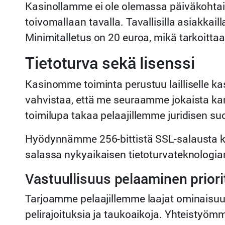
Kasinollamme ei ole olemassa päiväkohtaisi
toivomallaan tavalla. Tavallisilla asiakk
Minimitalletus on 20 euroa, mikä tarkoittaa
Tietoturva sekä lisenssi
Kasinomme toiminta perustuu lailliselle k
vahvistaa, että me seuraamme jokaista ka
toimilupa takaa pelaajillemme juridisen su
Hyödynnämme 256-bittistä SSL-salausta kai
salassa nykyaikaisen tietoturvateknologia
Vastuullisuus pelaaminen priorit
Tarjoamme pelaajillemme laajat ominaisuud
pelirajoituksia ja taukoaikoja. Yhteistyöm