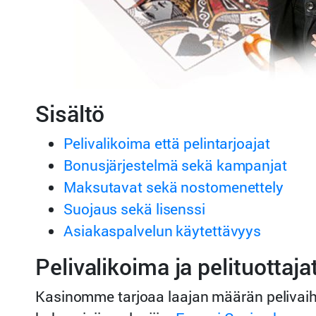
Sisältö
Pelivalikoima että pelintarjoajat
Bonusjärjestelmä sekä kampanjat
Maksutavat sekä nostomenettely
Suojaus sekä lisenssi
Asiakaspalvelun käytettävyys
Pelivalikoima ja pelituottaja
Kasinomme tarjoaa laajan määrän pelivaiht