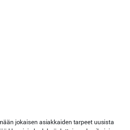
ämään jokaisen asiakkaiden tarpeet uusista