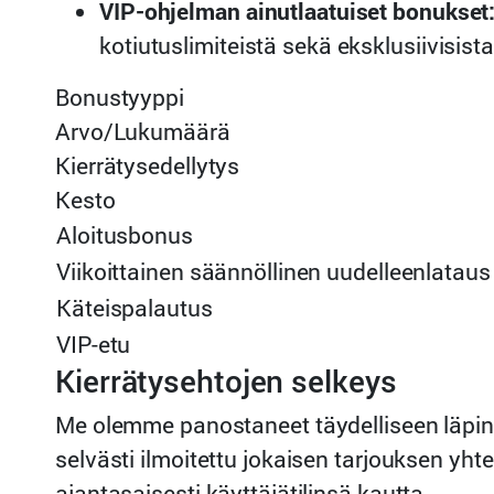
VIP-ohjelman ainutlaatuiset bonukset
kotiutuslimiteistä sekä eksklusiivisist
Bonustyyppi
Arvo/Lukumäärä
Kierrätysedellytys
Kesto
Aloitusbonus
Viikoittainen säännöllinen uudelleenlataus
Käteispalautus
VIP-etu
Kierrätysehtojen selkeys
Me olemme panostaneet täydelliseen läpi
selvästi ilmoitettu jokaisen tarjouksen 
ajantasaisesti käyttäjätilinsä kautta.