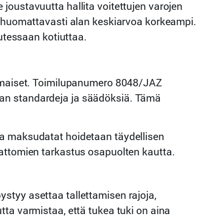
joustavuutta hallita voitettujen varojen
n huomattavasti alan keskiarvoa korkeampi.
lutessaan kotiuttaa.
anomaiset. Toimilupanumero 8048/JAZ
nan standardeja ja säädöksiä. Tämä
ja maksudatat hoidetaan täydellisen
mattomien tarkastus osapuolten kautta.
styy asettaa tallettamisen rajoja,
ta varmistaa, että tukea tuki on aina