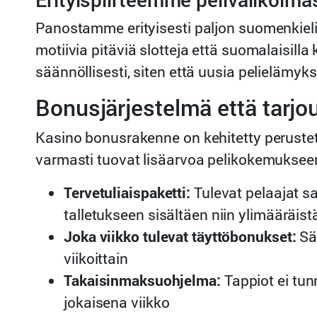
Panostamme erityisesti paljon suomenkieli
motiivia pitäviä slotteja että suomalaisilla
säännöllisesti, siten että uusia pelielämyksi
Bonusjärjestelmä että tarjo
Kasino bonusrakenne on kehitetty perustett
varmasti tuovat lisäarvoa pelikokemukseen il
Tervetuliaispaketti:
Tulevat pelaajat s
talletukseen sisältäen niin ylimääräis
Joka viikko tulevat täyttöbonukset:
Sää
viikoittain
Takaisinmaksuohjelma:
Tappiot ei tun
jokaisena viikko