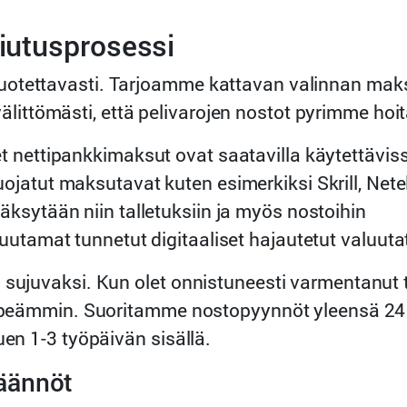
iutusprosessi
uotettavasti. Tarjoamme kattavan valinnan maks
n välittömästi, että pelivarojen nostot pyrimme hoi
 nettipankkimaksut ovat saatavilla käytettävis
uojatut maksutavat kuten esimerkiksi Skrill, Nete
ksytään niin talletuksiin ja myös nostoihin
uutamat tunnetut digitaaliset hajautetut valuuta
 sujuvaksi. Kun olet onnistuneesti varmentanut t
ripeämmin. Suoritamme nostopyynnöt yleensä 24 tu
uen 1-3 työpäivän sisällä.
säännöt