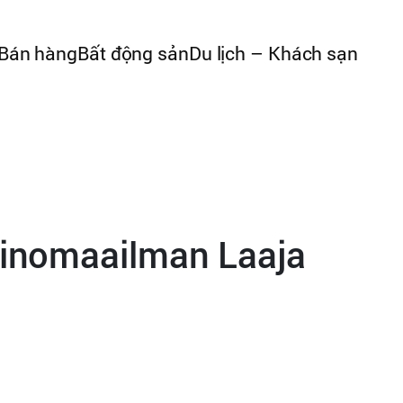
Bán hàng
Bất động sản
Du lịch – Khách sạn
sinomaailman Laaja