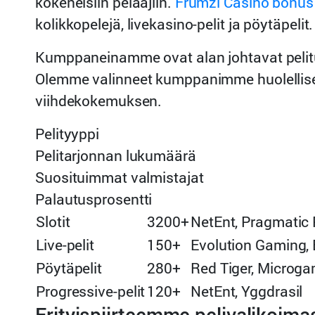
kokeneisiin pelaajiin.
Frumzi Casino bonus
kolikkopelejä, livekasino-pelit ja pöytäpelit.
Kumppaneinamme ovat alan johtavat pelitu
Olemme valinneet kumppanimme huolellise
viihdekokemuksen.
Pelityyppi
Pelitarjonnan lukumäärä
Suosituimmat valmistajat
Palautusprosentti
Slotit
3200+
NetEnt, Pragmatic 
Live-pelit
150+
Evolution Gaming, 
Pöytäpelit
280+
Red Tiger, Microg
Progressive-pelit
120+
NetEnt, Yggdrasil
Erityispiirteemme pelivalikoima