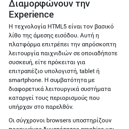
Διαμορφώνουν την
Experience
Η τεχνολογία HTML5 είναι τον βασικό
λίθο της άμεσης εισόδου. Αυτή η
πλατφόρμα επιτρέπει την απρόσκοπτη
λειτουργία παιχνιδιών σε οποιαδήποτε
συσκευή, είτε πρόκειται για
επιτραπέζιο υπολογιστή, tablet ή
smartphone. Η συμβατότητα με
διαφορετικά λειτουργικά συστήματα
καταργεί τους περιορισμούς που
υπήρχαν στο παρελθόν.
Οι σύγχρονοι browsers υποστηρίζουν
προηγμένες δυνατότητες graphics και