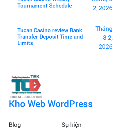
Tournament Schedule
2, 2026
Tháng
Tucan Casino review Bank
Transfer Deposit Time and
8 2,
Limits
2026
Kho Web WordPress
Blog
Sự kiện