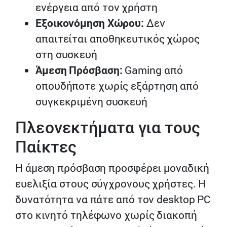
ενέργεια από τον χρήστη
Εξοικονόμηση Χώρου:
Δεν
απαιτείται αποθηκευτικός χώρος
στη συσκευή
Άμεση Πρόσβαση:
Gaming από
οπουδήποτε χωρίς εξάρτηση από
συγκεκριμένη συσκευή
Πλεονεκτήματα για τους
Παίκτες
Η άμεση πρόσβαση προσφέρει μοναδική
ευελιξία στους σύγχρονους χρήστες. Η
δυνατότητα να πάτε από τον desktop PC
στο κινητό τηλέφωνο χωρίς διακοπή