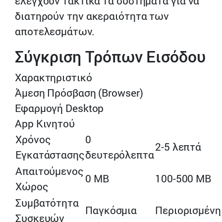
ελέγχουν τακτικά τα συστήματα για να
διατηρούν την ακεραιότητα των
αποτελεσμάτων.
Σύγκριση Τρόπων Εισόδου
Χαρακτηριστικό
Άμεση Πρόσβαση (Browser)
Εφαρμογή Desktop
App Κινητού
Χρόνος
0
2-5 λεπτά
Εγκατάστασης
δευτερόλεπτα
Απαιτούμενος
0 MB
100-500 MB
Χώρος
Συμβατότητα
Παγκόσμια
Περιορισμένη
Συσκευών