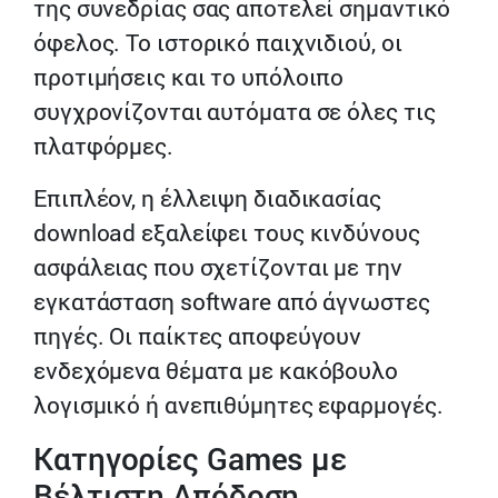
της συνεδρίας σας αποτελεί σημαντικό
όφελος. Το ιστορικό παιχνιδιού, οι
προτιμήσεις και το υπόλοιπο
συγχρονίζονται αυτόματα σε όλες τις
πλατφόρμες.
Επιπλέον, η έλλειψη διαδικασίας
download εξαλείφει τους κινδύνους
ασφάλειας που σχετίζονται με την
εγκατάσταση software από άγνωστες
πηγές. Οι παίκτες αποφεύγουν
ενδεχόμενα θέματα με κακόβουλο
λογισμικό ή ανεπιθύμητες εφαρμογές.
Κατηγορίες Games με
Βέλτιστη Απόδοση