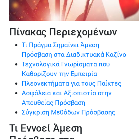
Πίνακας Περιεχομένων
Τι Πράγμα Σημαίνει Άμεση
Πρόσβαση στα Διαδικτυακά Καζίνο
Τεχνολογικά Γνωρίσματα που
Καθορίζουν την Εμπειρία
Πλεονεκτήματα για τους Παίκτες
Ασφάλεια και Αξιοπιστία στην
Απευθείας Πρόσβαση
Σύγκριση Μεθόδων Πρόσβασης
Τι Εννοεί Άμεση