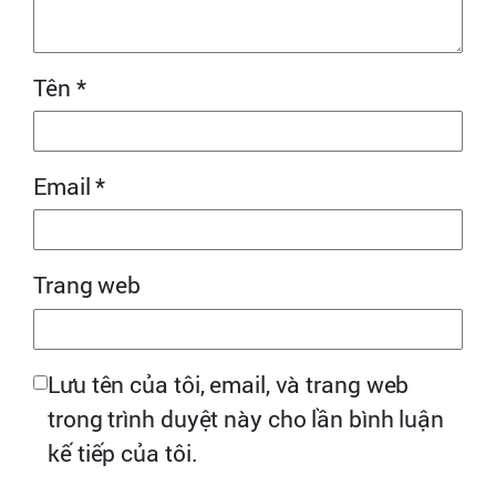
Tên
*
Email
*
Trang web
Lưu tên của tôi, email, và trang web
trong trình duyệt này cho lần bình luận
kế tiếp của tôi.