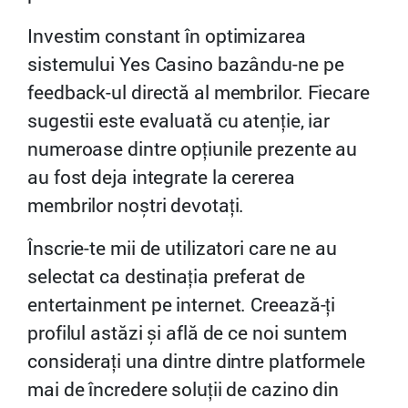
Investim constant în optimizarea
sistemului Yes Casino bazându-ne pe
feedback-ul directă al membrilor. Fiecare
sugestii este evaluată cu atenție, iar
numeroase dintre opțiunile prezente au
au fost deja integrate la cererea
membrilor noștri devotați.
Înscrie-te mii de utilizatori care ne au
selectat ca destinația preferat de
entertainment pe internet. Creează-ți
profilul astăzi și află de ce noi suntem
considerați una dintre dintre platformele
mai de încredere soluții de cazino din