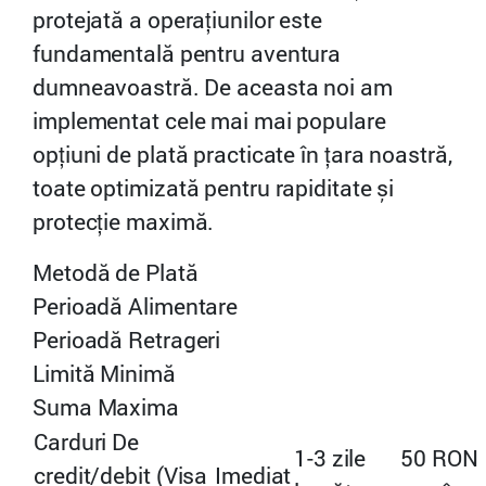
protejată a operațiunilor este
fundamentală pentru aventura
dumneavoastră. De aceasta noi am
implementat cele mai mai populare
opțiuni de plată practicate în țara noastră,
toate optimizată pentru rapiditate și
protecție maximă.
Metodă de Plată
Perioadă Alimentare
Perioadă Retrageri
Limită Minimă
Suma Maxima
Carduri De
1-3 zile
50 RON
credit/debit (Visa
Imediat