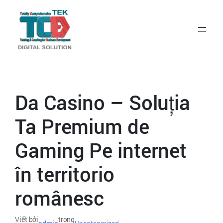
Da Casino – Soluția
Ta Premium de
Gaming Pe internet
în territorio
românesc
Viết bởi
trong