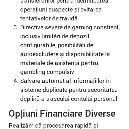
transferurilor pentru identificarea
operațiuni suspecte și evitarea
tentativelor de fraudă
Directive severe de gaming conștient,
inclusiv limitări de depozit
configurabile, posibilități de
autoexcludere și disponibilitate la
materiale de asistență pentru
gambling compulsiv
Salvare automat al informațiilor în
sisteme duplicate pentru securitatea
deplină a traseului contului personal
Opțiuni Financiare Diverse
Realizăm că procesarea rapidă și