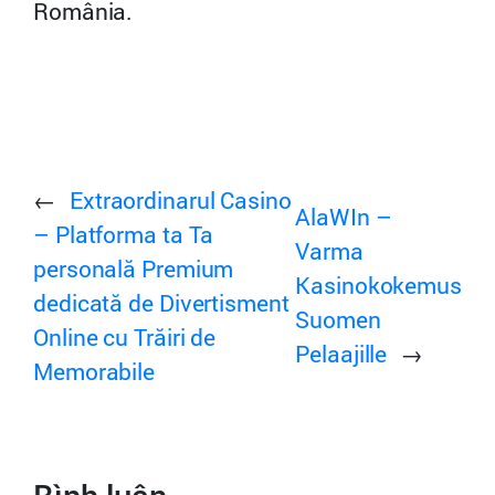
România.
←
Extraordinarul Casino
AlaWIn –
– Platforma ta Ta
Varma
personală Premium
Kasinokokemus
dedicată de Divertisment
Suomen
Online cu Trăiri de
Pelaajille
→
Memorabile