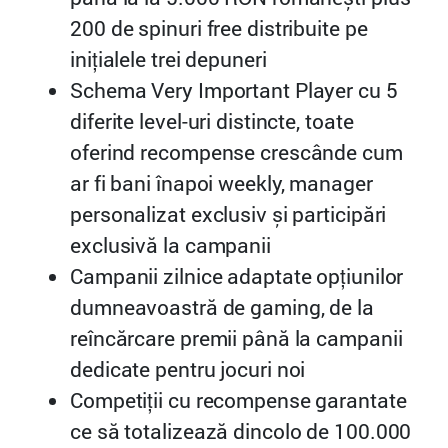
200 de spinuri free distribuite pe
inițialele trei depuneri
Schema Very Important Player cu 5
diferite level-uri distincte, toate
oferind recompense crescânde cum
ar fi bani înapoi weekly, manager
personalizat exclusiv și participări
exclusivă la campanii
Campanii zilnice adaptate opțiunilor
dumneavoastră de gaming, de la
reîncărcare premii până la campanii
dedicate pentru jocuri noi
Competiții cu recompense garantate
ce să totalizează dincolo de 100.000