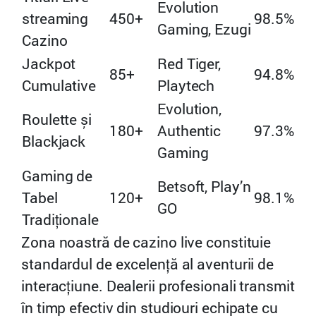
Evolution
streaming
450+
98.5%
Gaming, Ezugi
Cazino
Jackpot
Red Tiger,
85+
94.8%
Cumulative
Playtech
Evolution,
Roulette și
180+
Authentic
97.3%
Blackjack
Gaming
Gaming de
Betsoft, Play’n
Tabel
120+
98.1%
GO
Tradiționale
Zona noastră de cazino live constituie
standardul de excelență al aventurii de
interacțiune. Dealerii profesionali transmit
în timp efectiv din studiouri echipate cu