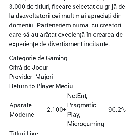
3.000 de titluri, fiecare selectat cu grijă de
la dezvoltatorii cei mult mai apreciați din
domeniu. Parteneriem numai cu creatori
care să au arătat excelență în crearea de
experiențe de divertisment incitante.
Categorie de Gaming
Cifră de Jocuri
Provideri Majori
Return to Player Mediu
NetEnt,
Aparate
Pragmatic
2.100+
96.2%
Moderne
Play,
Microgaming
Titluri Live