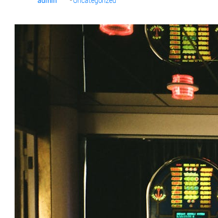
admin
Uncategorized