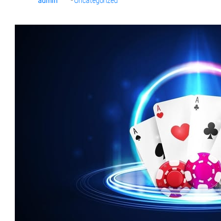
admin
Uncategorized