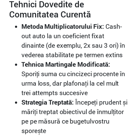
Tehnici Dovedite de
Comunitatea Curentă
Metoda Multiplicatorului Fix:
Cash-
out auto la un coeficient fixat
dinainte (de exemplu, 2x sau 3 ori) în
vederea stabilitate pe termen extins
Tehnica Martingale Modificată:
Sporiți suma cu cincizeci procente în
urma loss, dar plafonați la cel mult
trei attempts succesive
Strategia Treptată:
Începeți prudent și
măriți treptat obiectivul de înmulțitor
pe pe măsură ce bugetulvostru
sporește