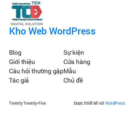
Kho Web WordPress
Blog
Sự kiện
Giới thiệu
Cửa hàng
Câu hỏi thường gặp
Mẫu
Tác giả
Chủ đề
Twenty Twenty-Five
Được thiết kế với
WordPress