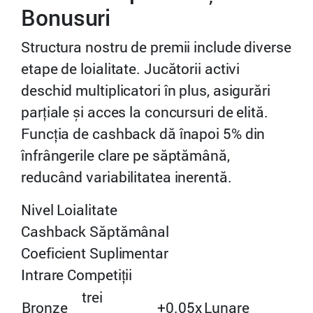
Bonusuri
Structura nostru de premii include diverse
etape de loialitate. Jucătorii activi
deschid multiplicatori în plus, asigurări
parțiale și acces la concursuri de elită.
Funcția de cashback dă înapoi 5% din
înfrângerile clare pe săptămână,
reducând variabilitatea inerentă.
Nivel Loialitate
Cashback Săptămânal
Coeficient Suplimentar
Intrare Competiții
trei
Bronze
+0.05x
Lunare