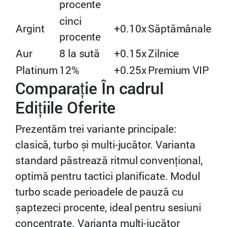
procente
cinci
Argint
+0.10x
Săptămânale
procente
Aur
8 la sută
+0.15x
Zilnice
Platinum
12%
+0.25x
Premium VIP
Comparație În cadrul
Edițiile Oferite
Prezentăm trei variante principale:
clasică, turbo și multi-jucător. Varianta
standard păstrează ritmul convențional,
optimă pentru tactici planificate. Modul
turbo scade perioadele de pauză cu
șaptezeci procente, ideal pentru sesiuni
concentrate. Varianta multi-jucător