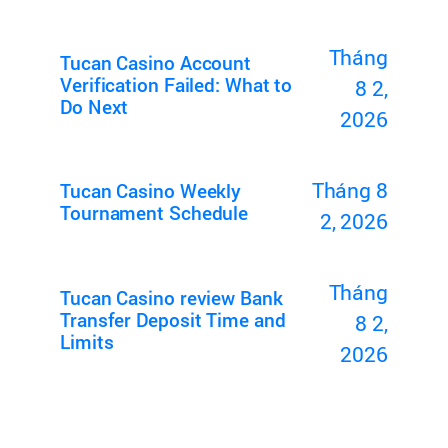
Tháng
Tucan Casino Account
Verification Failed: What to
8 2,
Do Next
2026
Tháng 8
Tucan Casino Weekly
Tournament Schedule
2, 2026
Tháng
Tucan Casino review Bank
Transfer Deposit Time and
8 2,
Limits
2026