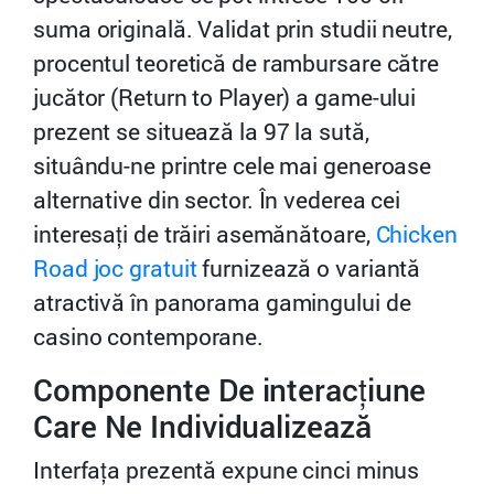
suma originală. Validat prin studii neutre,
procentul teoretică de rambursare către
jucător (Return to Player) a game-ului
prezent se situează la 97 la sută,
situându-ne printre cele mai generoase
alternative din sector. În vederea cei
interesați de trăiri asemănătoare,
Chicken
Road joc gratuit
furnizează o variantă
atractivă în panorama gamingului de
casino contemporane.
Componente De interacțiune
Care Ne Individualizează
Interfața prezentă expune cinci minus