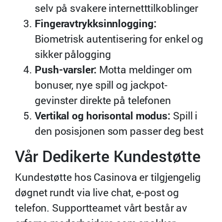
selv på svakere internetttilkoblinger
Fingeravtrykksinnlogging:
Biometrisk autentisering for enkel og
sikker pålogging
Push-varsler:
Motta meldinger om
bonuser, nye spill og jackpot-
gevinster direkte på telefonen
Vertikal og horisontal modus:
Spill i
den posisjonen som passer deg best
Vår Dedikerte Kundestøtte
Kundestøtte hos Casinova er tilgjengelig
døgnet rundt via live chat, e-post og
telefon. Supportteamet vårt består av