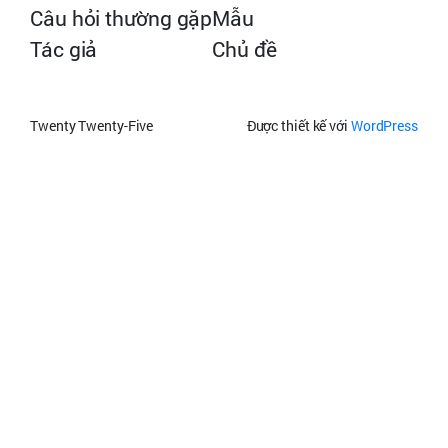
Câu hỏi thường gặp
Mẫu
Tác giả
Chủ đề
Twenty Twenty-Five
Được thiết kế với
WordPress