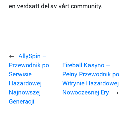
en verdsatt del av vårt community.
←
AllySpin –
Przewodnik po
Fireball Kasyno –
Serwisie
Pełny Przewodnik po
Hazardowej
Witrynie Hazardowej
Najnowszej
Nowoczesnej Ery
→
Generacji