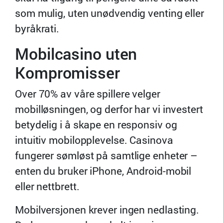
som mulig, uten unødvendig venting eller
byråkrati.
Mobilcasino uten
Kompromisser
Over 70% av våre spillere velger
mobilløsningen, og derfor har vi investert
betydelig i å skape en responsiv og
intuitiv mobilopplevelse. Casinova
fungerer sømløst på samtlige enheter –
enten du bruker iPhone, Android-mobil
eller nettbrett.
Mobilversjonen krever ingen nedlasting.