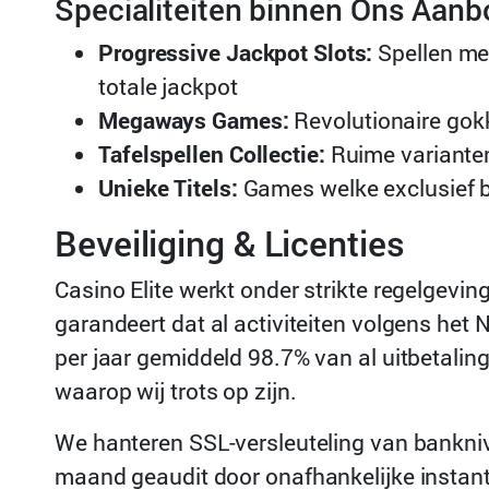
Specialiteiten binnen Ons Aanb
Progressive Jackpot Slots:
Spellen met
totale jackpot
Megaways Games:
Revolutionaire gok
Tafelspellen Collectie:
Ruime varianten 
Unieke Titels:
Games welke exclusief bi
Beveiliging & Licenties
Casino Elite werkt onder strikte regelgevi
garandeert dat al activiteiten volgens he
per jaar gemiddeld 98.7% van al uitbetali
waarop wij trots op zijn.
We hanteren SSL-versleuteling van bankniv
maand geaudit door onafhankelijke insta