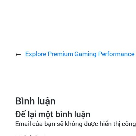
←
Explore Premium Gaming Performance 
Bình luận
Để lại một bình luận
Email của bạn sẽ không được hiển thị công