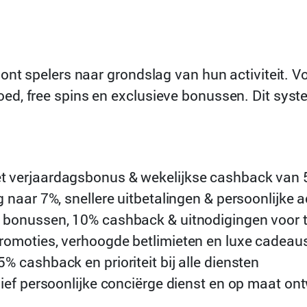
nt spelers naar grondslag van hun activiteit. Vo
d, free spins en exclusieve bonussen. Dit syste
 verjaardagsbonus & wekelijkse cashback van
 naar 7%, snellere uitbetalingen & persoonlijk
 bonussen, 10% cashback & uitnodigingen voor 
romoties, verhoogde betlimieten en luxe cadeau
 cashback en prioriteit bij alle diensten
ief persoonlijke conciërge dienst en op maat on