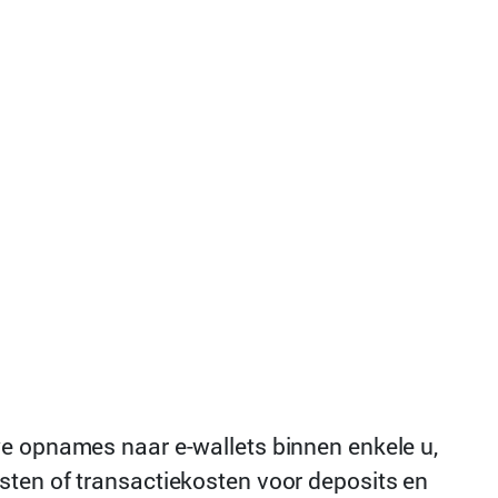
we opnames naar e-wallets binnen enkele u,
sten of transactiekosten voor deposits en