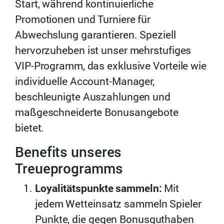
Start, während kontinuierliche
Promotionen und Turniere für
Abwechslung garantieren. Speziell
hervorzuheben ist unser mehrstufiges
VIP-Programm, das exklusive Vorteile wie
individuelle Account-Manager,
beschleunigte Auszahlungen und
maßgeschneiderte Bonusangebote
bietet.
Benefits unseres
Treueprogramms
Loyalitätspunkte sammeln:
Mit
jedem Wetteinsatz sammeln Spieler
Punkte, die gegen Bonusguthaben