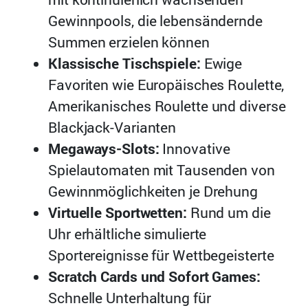
Gewinnpools, die lebensändernde
Summen erzielen können
Klassische Tischspiele:
Ewige
Favoriten wie Europäisches Roulette,
Amerikanisches Roulette und diverse
Blackjack-Varianten
Megaways-Slots:
Innovative
Spielautomaten mit Tausenden von
Gewinnmöglichkeiten je Drehung
Virtuelle Sportwetten:
Rund um die
Uhr erhältliche simulierte
Sportereignisse für Wettbegeisterte
Scratch Cards und Sofort Games:
Schnelle Unterhaltung für