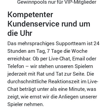
Gewinnpools nur für VIP-Mitglieder
Kompetenter
Kundenservice rund um
die Uhr
Das mehrsprachiges Supportteam ist 24
Stunden am Tag, 7 Tage die Woche
erreichbar. Ob per Live-Chat, Email oder
Telefon – wir stehen unseren Spielern
jederzeit mit Rat und Tat zur Seite. Die
durchschnittliche Reaktionszeit im Live-
Chat beträgt unter als eine Minute, was
zeigt, wie ernst wir die Anliegen unserer
Spieler nehmen.