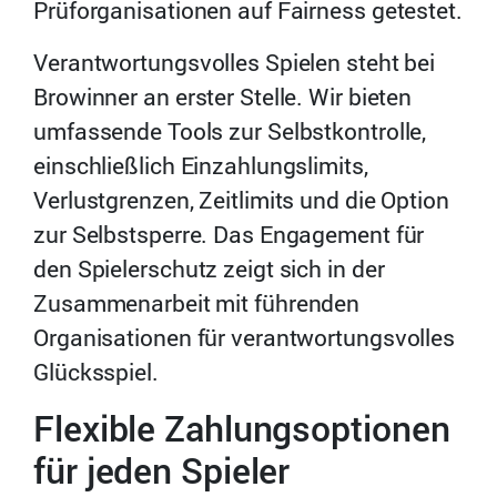
Prüforganisationen auf Fairness getestet.
Verantwortungsvolles Spielen steht bei
Browinner an erster Stelle. Wir bieten
umfassende Tools zur Selbstkontrolle,
einschließlich Einzahlungslimits,
Verlustgrenzen, Zeitlimits und die Option
zur Selbstsperre. Das Engagement für
den Spielerschutz zeigt sich in der
Zusammenarbeit mit führenden
Organisationen für verantwortungsvolles
Glücksspiel.
Flexible Zahlungsoptionen
für jeden Spieler