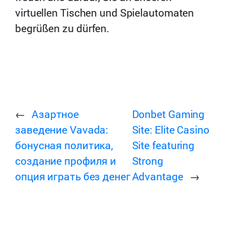
virtuellen Tischen und Spielautomaten
begrüßen zu dürfen.
←
Азартное
Donbet Gaming
заведение Vavada:
Site: Elite Casino
бонусная политика,
Site featuring
создание профиля и
Strong
опция играть без денег
Advantage
→