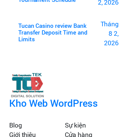
2, 2026
Tháng
Tucan Casino review Bank
Transfer Deposit Time and
8 2,
Limits
2026
Kho Web WordPress
Blog
Sự kiện
Giới thiệu
Cửa hàng