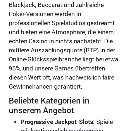
Blackjack, Baccarat und zahlreiche
Poker-Versionen werden in
professionellen Spielstudios gestreamt
und bieten eine Atmosphäre, die einem
echten Casino in nichts nachsteht. Die
mittlere Auszahlungsquote (RTP) in der
Online-Glücksspielbranche liegt bei etwa
96%, und unsere Games übertreffen
diesen Wert oft, was nachweislich faire
Gewinnchancen garantiert.
Beliebte Kategorien in
unserem Angebot
Progressive Jackpot-Slots:
Spiele
mit kontinuierlich wachsenden