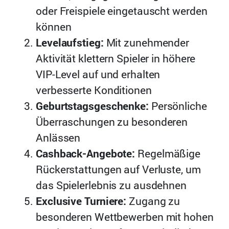
oder Freispiele eingetauscht werden
können
Levelaufstieg:
Mit zunehmender
Aktivität klettern Spieler in höhere
VIP-Level auf und erhalten
verbesserte Konditionen
Geburtstagsgeschenke:
Persönliche
Überraschungen zu besonderen
Anlässen
Cashback-Angebote:
Regelmäßige
Rückerstattungen auf Verluste, um
das Spielerlebnis zu ausdehnen
Exclusive Turniere:
Zugang zu
besonderen Wettbewerben mit hohen