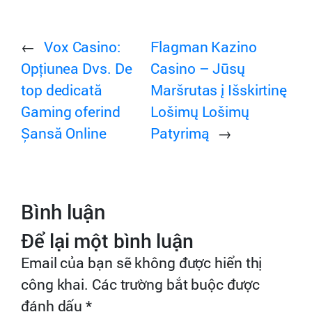
←
Vox Casino:
Flagman Kazino
Opțiunea Dvs. De
Casino – Jūsų
top dedicată
Maršrutas į Išskirtinę
Gaming oferind
Lošimų Lošimų
Șansă Online
Patyrimą
→
Bình luận
Để lại một bình luận
Email của bạn sẽ không được hiển thị
công khai.
Các trường bắt buộc được
đánh dấu
*