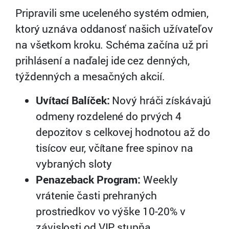
Pripravili sme uceleného systém odmien,
ktorý uznáva oddanosť našich užívateľov
na všetkom kroku. Schéma začína už pri
prihlásení a naďalej ide cez denných,
týždenných a mesačných akcií.
Uvítací Balíček:
Nový hráči získávajú
odmeny rozdelené do prvých 4
depozitov s celkovej hodnotou až do
tisícov eur, včítane free spinov na
vybraných sloty
Penazeback Program:
Weekly
vrátenie časti prehraných
prostriedkov vo výške 10-20% v
závislosti od VIP stupňa