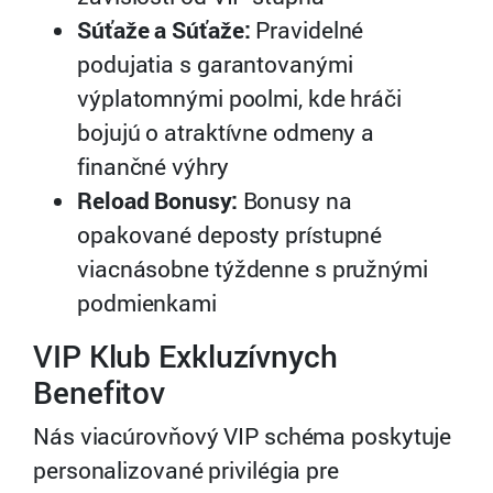
Súťaže a Súťaže:
Pravidelné
podujatia s garantovanými
výplatomnými poolmi, kde hráči
bojujú o atraktívne odmeny a
finančné výhry
Reload Bonusy:
Bonusy na
opakované deposty prístupné
viacnásobne týždenne s pružnými
podmienkami
VIP Klub Exkluzívnych
Benefitov
Nás viacúrovňový VIP schéma poskytuje
personalizované privilégia pre