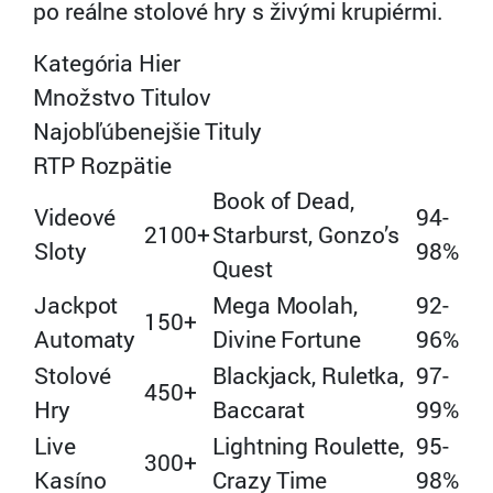
po reálne stolové hry s živými krupiérmi.
Kategória Hier
Množstvo Titulov
Najobľúbenejšie Tituly
RTP Rozpätie
Book of Dead,
Videové
94-
2100+
Starburst, Gonzo’s
Sloty
98%
Quest
Jackpot
Mega Moolah,
92-
150+
Automaty
Divine Fortune
96%
Stolové
Blackjack, Ruletka,
97-
450+
Hry
Baccarat
99%
Live
Lightning Roulette,
95-
300+
Kasíno
Crazy Time
98%