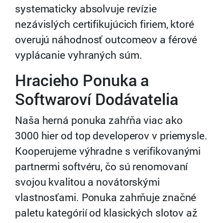
systematicky absolvuje revízie
nezávislých certifikujúcich firiem, ktoré
overujú náhodnosť outcomeov a férové
vyplácanie vyhraných súm.
Hracieho Ponuka a
Softwaroví Dodávatelia
Naša herná ponuka zahŕňa viac ako
3000 hier od top developerov v priemysle.
Kooperujeme výhradne s verifikovanými
partnermi softvéru, čo sú renomovaní
svojou kvalitou a novátorskými
vlastnosťami. Ponuka zahrňuje značné
paletu kategórií od klasických slotov až