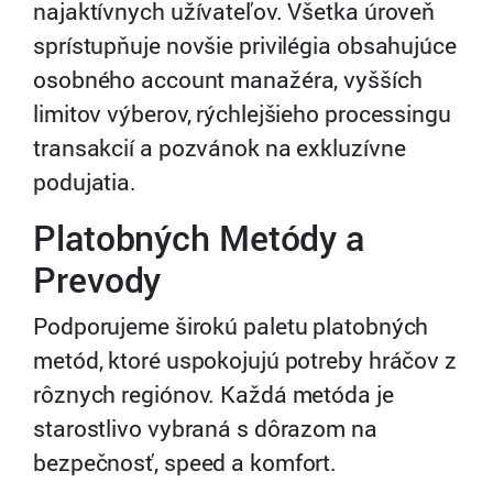
najaktívnych užívateľov. Všetka úroveň
sprístupňuje novšie privilégia obsahujúce
osobného account manažéra, vyšších
limitov výberov, rýchlejšieho processingu
transakcií a pozvánok na exkluzívne
podujatia.
Platobných Metódy a
Prevody
Podporujeme širokú paletu platobných
metód, ktoré uspokojujú potreby hráčov z
rôznych regiónov. Každá metóda je
starostlivo vybraná s dôrazom na
bezpečnosť, speed a komfort.