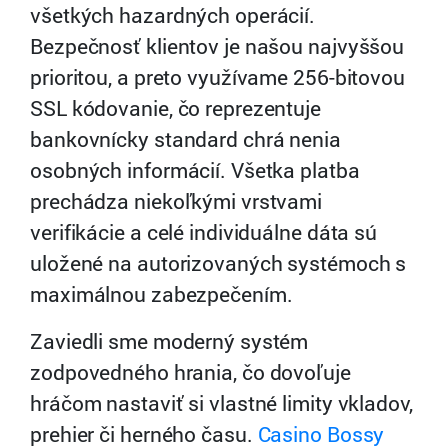
všetkých hazardných operácií.
Bezpečnosť klientov je našou najvyššou
prioritou, a preto využívame 256-bitovou
SSL kódovanie, čo reprezentuje
bankovnícky standard chrá nenia
osobných informácií. Všetka platba
prechádza niekoľkými vrstvami
verifikácie a celé individuálne dáta sú
uložené na autorizovaných systémoch s
maximálnou zabezpečením.
Zaviedli sme moderný systém
zodpovedného hrania, čo dovoľuje
hráčom nastaviť si vlastné limity vkladov,
prehier či herného času.
Casino Bossy