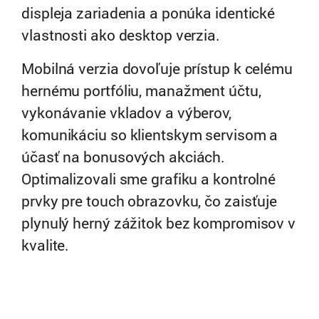
displeja zariadenia a ponúka identické
vlastnosti ako desktop verzia.
Mobilná verzia dovoľuje prístup k celému
hernému portfóliu, manažment účtu,
vykonávanie vkladov a výberov,
komunikáciu so klientskym servisom a
účasť na bonusových akciách.
Optimalizovali sme grafiku a kontrolné
prvky pre touch obrazovku, čo zaisťuje
plynulý herný zážitok bez kompromisov v
kvalite.