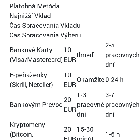
Platobná Metóda
Najnižší Vklad
Čas Spracovania Vkladu
Čas Spracovania Výberu
2-5
Bankové Karty
10
Ihneď
pracovných
(Visa/Mastercard)
EUR
dní
E-peňaženky
10
Okamžite
0-24 h
(Skrill, Neteller)
EUR
1-3
3-7
20
Bankovým Prevod
pracovné
pracovných
EUR
dni
dní
Kryptomeny
20
15-30
(Bitcoin,
1-6 h
EUR
minút