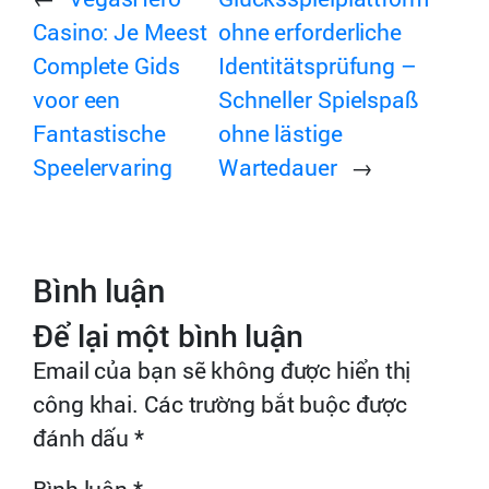
Casino: Je Meest
ohne erforderliche
Complete Gids
Identitätsprüfung –
voor een
Schneller Spielspaß
Fantastische
ohne lästige
Speelervaring
Wartedauer
→
Bình luận
Để lại một bình luận
Email của bạn sẽ không được hiển thị
công khai.
Các trường bắt buộc được
đánh dấu
*
Bình luận
*