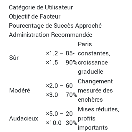
Catégorie de Utilisateur
Objectif de Facteur
Pourcentage de Succès Approché
Administration Recommandée
Paris
×1.2 –
85-
constantes,
Sûr
×1.5
90%
croissance
graduelle
Changement
×2.0 –
60-
Modéré
mesurée des
×3.0
70%
enchères
Mises réduites,
×5.0 –
20-
Audacieux
profits
×10.0
30%
importants