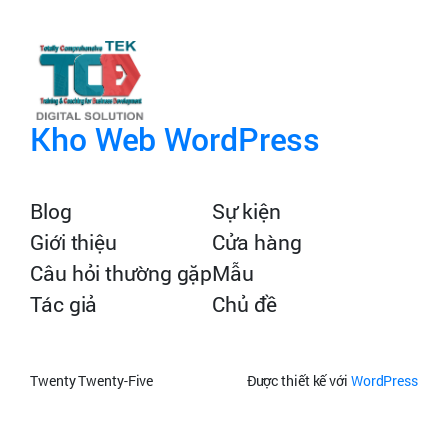
Kho Web WordPress
Blog
Sự kiện
Giới thiệu
Cửa hàng
Câu hỏi thường gặp
Mẫu
Tác giả
Chủ đề
Twenty Twenty-Five
Được thiết kế với
WordPress