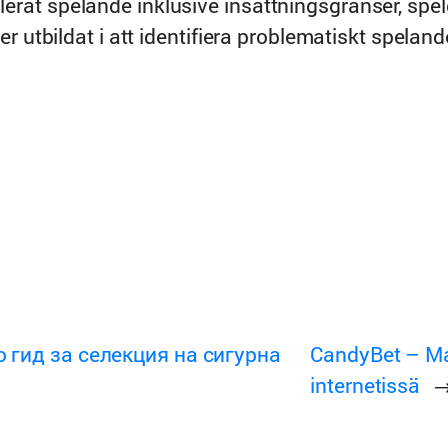
llerat spelande inklusive insättningsgränser, spelg
 utbildat i att identifiera problematiskt spela
 гид за селекция на сигурна
CandyBet – Mak
internetissä