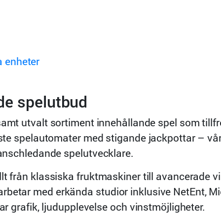
a enheter
de spelutbud
samt utvalt sortiment innehållande spel som tillfr
naste spelautomater med stigande jackpottar – vå
branschledande spelutvecklare.
t från klassiska fruktmaskiner till avancerade v
rbetar med erkända studior inklusive NetEnt, Mi
ar grafik, ljudupplevelse och vinstmöjligheter.