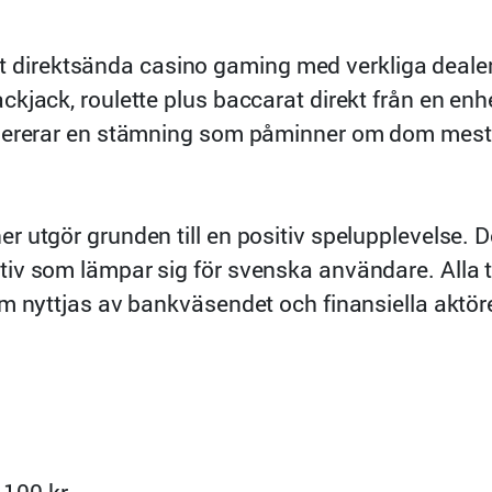
vårt direktsända casino gaming med verkliga deale
kjack, roulette plus baccarat direkt från en enh
enererar en stämning som påminner om dom mest 
utgör grunden till en positiv spelupplevelse. Det
tiv som lämpar sig för svenska användare. Alla
m nyttjas av bankväsendet och finansiella aktöre
100 kr