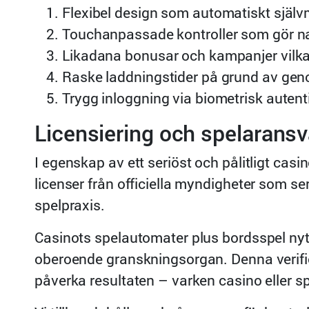
Flexibel design som automatiskt själv
Touchanpassade kontroller som gör nav
Likadana bonusar och kampanjer vilk
Raske laddningstider på grund av ge
Trygg inloggning via biometrisk autenti
Licensiering och spelaransv
I egenskap av ett seriöst och pålitligt casi
licenser från officiella myndigheter som ser 
spelpraxis.
Casinots spelautomater plus bordsspel nytt
oberoende granskningsorgan. Denna verifie
påverka resultaten – varken casino eller sp