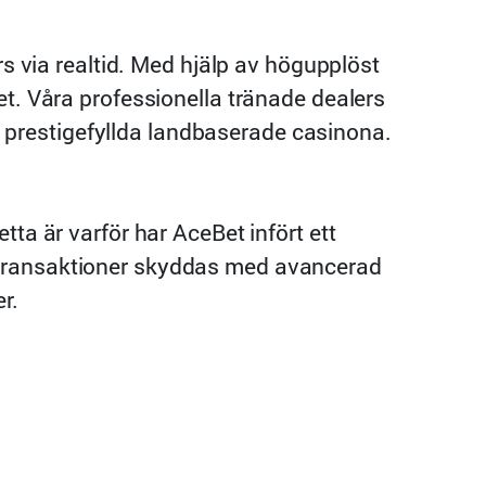
rs via realtid. Med hjälp av högupplöst
et. Våra professionella tränade dealers
prestigefyllda landbaserade casinona.
ta är varför har AceBet infört ett
 transaktioner skyddas med avancerad
r.