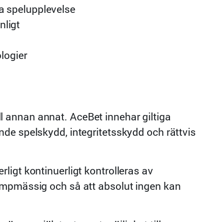
ta spelupplevelse
nligt
logier
all annan annat. AceBet innehar giltiga
lande spelskydd, integritetsskydd och rättvis
igt kontinuerligt kontrolleras av
umpmässig och så att absolut ingen kan