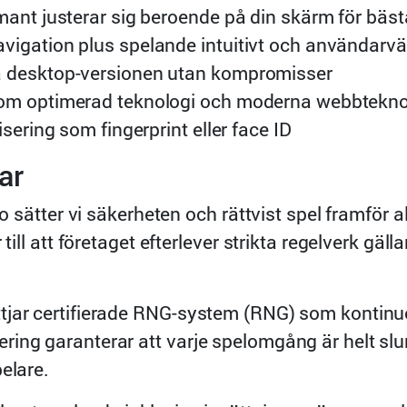
mant justerar sig beroende på din skärm för bäs
igation plus spelande intuitivt och användarvä
a desktop-versionen utan kompromisser
nom optimerad teknologi och moderna webbtekno
sering som fingerprint eller face ID
ar
no sätter vi säkerheten och rättvist spel framför 
till att företaget efterlever strikta regelverk gäl
jar certifierade RNG-system (RNG) som kontinuerl
ring garanterar att varje spelomgång är helt sl
elare.