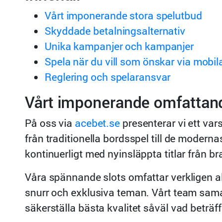
Vårt imponerande stora spelutbud
Skyddade betalningsalternativ
Unika kampanjer och kampanjer
Spela när du vill som önskar via mobil
Reglering och spelaransvar
Vårt imponerande omfattan
På oss via
acebet.se
presenterar vi ett var
från traditionella bordsspel till de moder
kontinuerligt med nyinsläppta titlar från 
Våra spännande slots omfattar verkligen all
snurr och exklusiva teman. Vårt team sama
säkerställa bästa kvalitet såväl vad beträff