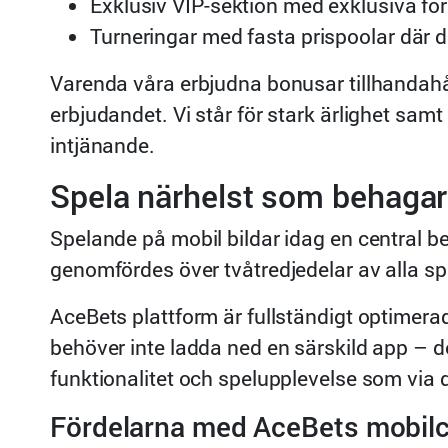
Exklusiv VIP-sektion med exklusiva fö
Turneringar med fasta prispoolar där d
Varenda våra erbjudna bonusar tillhandahå
erbjudandet. Vi står för stark ärlighet samt
intjänande.
Spela närhelst som behagar
Spelande på mobil bildar idag en central b
genomfördes över tvåtredjedelar av alla spe
AceBets plattform är fullständigt optimer
behöver inte ladda ned en särskild app – de
funktionalitet och spelupplevelse som via 
Fördelarna med AceBets mobil