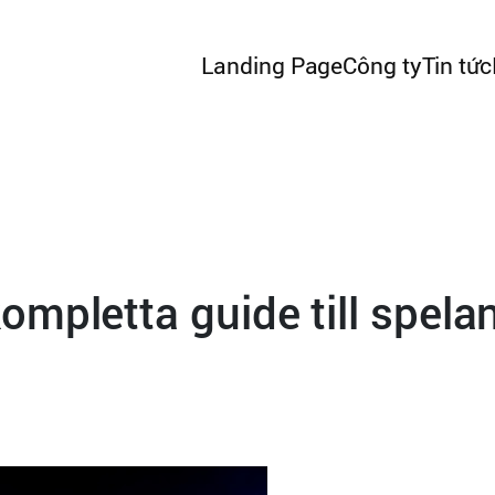
Landing Page
Công ty
Tin tức
ompletta guide till spela