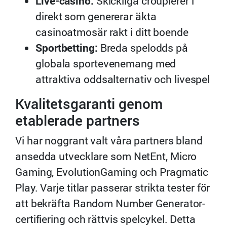
Live-casino:
Skickliga croupierer i
direkt som genererar äkta
casinoatmosär rakt i ditt boende
Sportbetting:
Breda spelodds på
globala sportevenemang med
attraktiva oddsalternativ och livespel
Kvalitetsgaranti genom
etablerade partners
Vi har noggrant valt våra partners bland
ansedda utvecklare som NetEnt, Micro
Gaming, EvolutionGaming och Pragmatic
Play. Varje titlar passerar strikta tester för
att bekräfta Random Number Generator-
certifiering och rättvis spelcykel. Detta