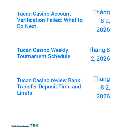
Tháng
Tucan Casino Account
Verification Failed: What to
8 2,
Do Next
2026
Tháng 8
Tucan Casino Weekly
Tournament Schedule
2, 2026
Tháng
Tucan Casino review Bank
Transfer Deposit Time and
8 2,
Limits
2026