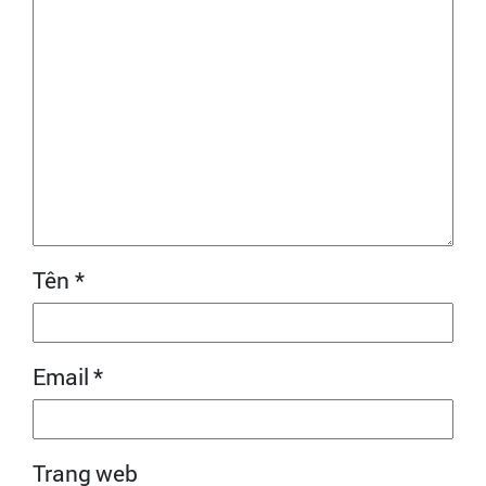
Tên
*
Email
*
Trang web