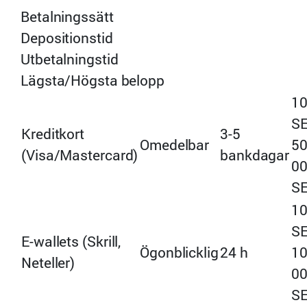
Betalningssätt
Depositionstid
Utbetalningstid
Lägsta/Högsta belopp
1
SE
Kreditkort
3-5
Omedelbar
5
(Visa/Mastercard)
bankdagar
0
S
1
SE
E-wallets (Skrill,
Ögonblicklig
24 h
1
Neteller)
0
S