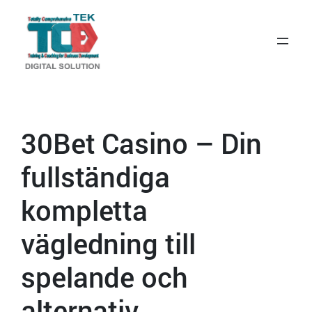
30Bet Casino – Din
fullständiga
kompletta
vägledning till
spelande och
alternativ