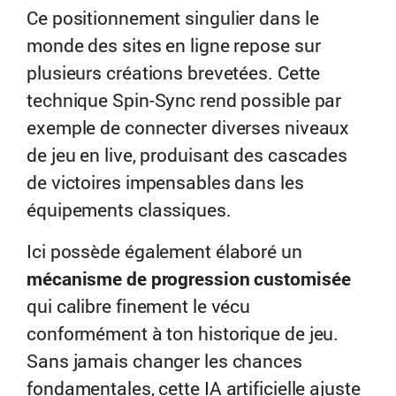
Ce positionnement singulier dans le
monde des sites en ligne repose sur
plusieurs créations brevetées. Cette
technique Spin-Sync rend possible par
exemple de connecter diverses niveaux
de jeu en live, produisant des cascades
de victoires impensables dans les
équipements classiques.
Ici possède également élaboré un
mécanisme de progression customisée
qui calibre finement le vécu
conformément à ton historique de jeu.
Sans jamais changer les chances
fondamentales, cette IA artificielle ajuste