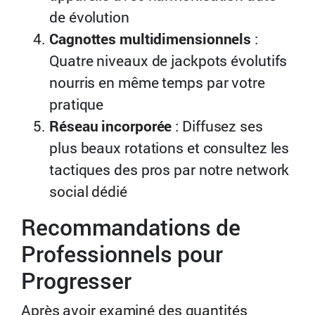
de évolution
Cagnottes multidimensionnels
:
Quatre niveaux de jackpots évolutifs
nourris en même temps par votre
pratique
Réseau incorporée
: Diffusez ses
plus beaux rotations et consultez les
tactiques des pros par notre network
social dédié
Recommandations de
Professionnels pour
Progresser
Après avoir examiné des quantités