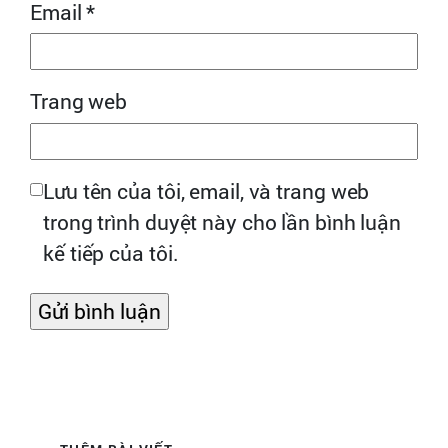
Email
*
Trang web
Lưu tên của tôi, email, và trang web
trong trình duyệt này cho lần bình luận
kế tiếp của tôi.