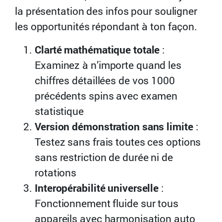
la présentation des infos pour souligner
les opportunités répondant à ton façon.
Clarté mathématique totale
:
Examinez à n’importe quand les
chiffres détaillées de vos 1000
précédents spins avec examen
statistique
Version démonstration sans limite
:
Testez sans frais toutes ces options
sans restriction de durée ni de
rotations
Interopérabilité universelle
:
Fonctionnement fluide sur tous
appareils avec harmonisation auto