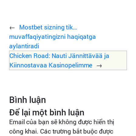
←
Mostbet sizning tik…
muvaffaqiyatingizni haqiqatga
aylantiradi
Chicken Road: Nauti Jännittävää ja
Kiinnostavaa Kasinopelimme
→
Bình luận
Để lại một bình luận
Email của bạn sẽ không được hiển thị
công khai.
Các trường bắt buộc được