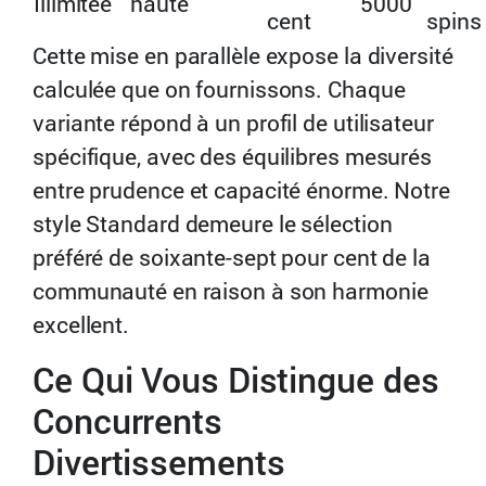
Illimitée
haute
5000
cent
spins
Cette mise en parallèle expose la diversité
calculée que on fournissons. Chaque
variante répond à un profil de utilisateur
spécifique, avec des équilibres mesurés
entre prudence et capacité énorme. Notre
style Standard demeure le sélection
préféré de soixante-sept pour cent de la
communauté en raison à son harmonie
excellent.
Ce Qui Vous Distingue des
Concurrents
Divertissements