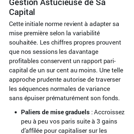
Gestion Astucieuse de Sa
Capital
Cette initiale norme revient à adapter sa
mise première selon la variabilité
souhaitée. Les chiffres propres prouvent
que nos sessions les davantage
profitables conservent un rapport pari-
capital de un sur cent au moins. Une telle
approche prudente autorise de traverser
les séquences normales de variance
sans épuiser prématurément son fonds.
Paliers de mise graduels
: Accroissez
peu à peu vos paris suite à 3 gains
d’affilée pour capitaliser sur les