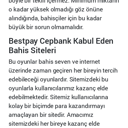
böyle bir teklif içermez. Minimum miktarın
o kadar yüksek olmadığı göz önüne
alındığında, bahisçiler için bu kadar
büyük bir sorun olmamalıdır.
Bestpay Cepbank Kabul Eden
Bahis Siteleri
Bu oyunlar bahis seven ve internet
üzerinde zaman geçiren her bireyin tercih
edebileceği oyunlardır. Sitemizdeki bu
oyunlarla kullanıcılarımız kazanç elde
edebilmektedir. Sitemiz kullanıcılarına
kolay bir biçimde para kazandırmayı
amaçlayan bir sitedir. Amacımız
sitemizdeki her bireye kazanç elde