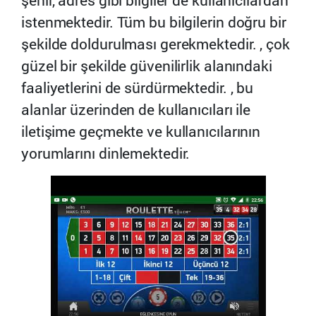
istenmektedir. Tüm bu bilgilerin doğru bir
şekilde doldurulması gerekmektedir. , çok
güzel bir şekilde güvenilirlik alanındaki
faaliyetlerini de sürdürmektedir. , bu
alanlar üzerinden de kullanıcıları ile
iletişime geçmekte ve kullanıcılarının
yorumlarını dinlemektedir.