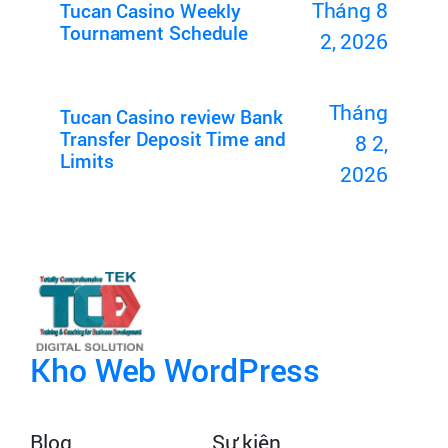
Tháng 8
Tucan Casino Weekly
Tournament Schedule
2, 2026
Tháng
Tucan Casino review Bank
Transfer Deposit Time and
8 2,
Limits
2026
Kho Web WordPress
Blog
Sự kiện