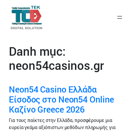
Danh mục:
neon54casinos.gr
Neon54 Casino Ελλάδα ​
Είσοδος στο Neon54 Online
Καζίνο Greece 2026
Για τους παίκτες στην Ελλάδα, προσφέρουμε μια
ευρεία γκάμα αξιόπιστων μεθόδων πληρωμής για