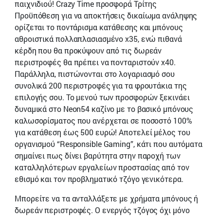
παιχνιδιού! Crazy Time προσφορά Τρίτης
Προϋπόθεση για να αποκτήσεις δικαίωμα ανάληψης
ορίζεται το ποντάρισμα κατάθεσης και μπόνους
αθροιστικά πολλαπλασιασμένο x35, ενώ πιθανά
κέρδη που θα προκύψουν από τις δωρεάν
περιστροφές θα πρέπει να πονταριστούν x40.
Παράλληλα, πιστώνονται στο λογαριασμό σου
συνολικά 200 περιστροφές για τα φρουτάκια της
επιλογής σου. Το μενού των προσφορών ξεκινάει
δυναμικά στο Neon54 καζίνο με το βασικό μπόνους
καλωσορίσματος που ανέρχεται σε ποσοστό 100%
για κατάθεση έως 500 ευρώ! Αποτελεί μέλος του
οργανισμού “Responsible Gaming”, κάτι που αυτόματα
σημαίνει πως δίνει βαρύτητα στην παροχή των
καταλληλότερων εργαλείων προστασίας από τον
εθισμό και τον προβληματικό τζόγο γενικότερα.
Μπορείτε να τα ανταλλάξετε με χρήματα μπόνους ή
δωρεάν περιστροφές. Ο ενεργός τζόγος όχι μόνο