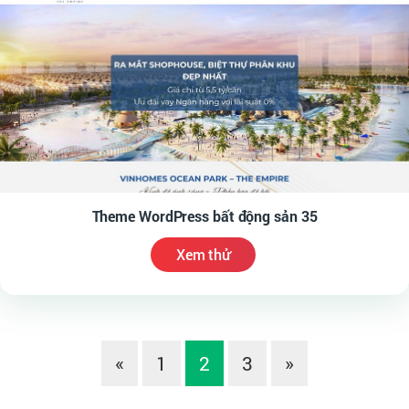
Theme WordPress bất động sản 35
Xem thử
«
1
2
3
»