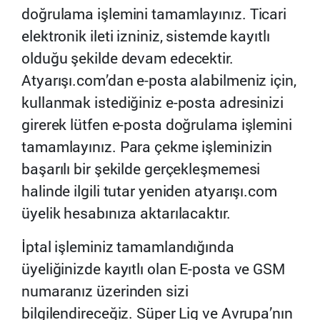
doğrulama işlemini tamamlayınız. Ticari
elektronik ileti izniniz, sistemde kayıtlı
olduğu şekilde devam edecektir.
Atyarışı.com’dan e-posta alabilmeniz için,
kullanmak istediğiniz e-posta adresinizi
girerek lütfen e-posta doğrulama işlemini
tamamlayınız. Para çekme işleminizin
başarılı bir şekilde gerçekleşmemesi
halinde ilgili tutar yeniden atyarışı.com
üyelik hesabınıza aktarılacaktır.
İptal işleminiz tamamlandığında
üyeliğinizde kayıtlı olan E-posta ve GSM
numaranız üzerinden sizi
bilgilendireceğiz. Süper Lig ve Avrupa’nın