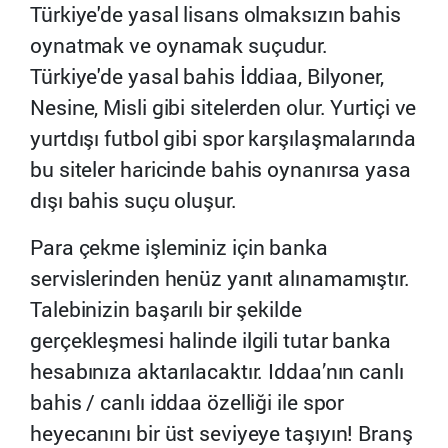
Türkiye'de yasal lisans olmaksızın bahis
oynatmak ve oynamak suçudur.
Türkiye'de yasal bahis İddiaa, Bilyoner,
Nesine, Misli gibi sitelerden olur. Yurtiçi ve
yurtdışı futbol gibi spor karşılaşmalarında
bu siteler haricinde bahis oynanırsa yasa
dışı bahis suçu oluşur.
Para çekme işleminiz için banka
servislerinden henüz yanıt alınamamıştır.
Talebinizin başarılı bir şekilde
gerçekleşmesi halinde ilgili tutar banka
hesabınıza aktarılacaktır. Iddaa’nın canlı
bahis / canlı iddaa özelliği ile spor
heyecanını bir üst seviyeye taşıyın! Branş