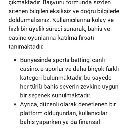
çıkmaktadır. Başvuru formunda sizden
sitenen bilgileri eksiksiz ve doğru bilgilerle
doldurmalısınız. Kullanıcılarına kolay ve
hızlı bir üyelik süreci sunarak, bahis ve
casino oyunlarına katılma fırsatı
tanımaktadır.
Bünyesinde sports betting, canlı
casino, e-sporlar ve daha birçok farklı
kategori bulunmaktadır, bu sayede
her türlü bahis severin zevkine uygun
bir seçenek sunulmaktadır.
Ayrıca, düzenli olarak denetlenen bir
platform olduğundan, kullanıcılar
bahis yaparken ya da finansal