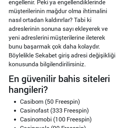
engellenir. Peki ya engellendiklerinde
müşterilerinin mağdur olma ihtimalini
nasıl ortadan kaldırırlar? Tabi ki
adreslerinin sonuna sayı ekleyerek ve
yeni adreslerini müşterilerine ileterek
bunu başarmak çok daha kolaydır.
Böylelikle Sekabet giriş adresi değişikliği
konusunda bilgilendirilirsiniz.
En güvenilir bahis siteleri
hangileri?
Casibom (50 Freespin)
Casinofast (333 Freespin)
Casinomobi (100 Freespin)
Casinovale (90 Freespin)