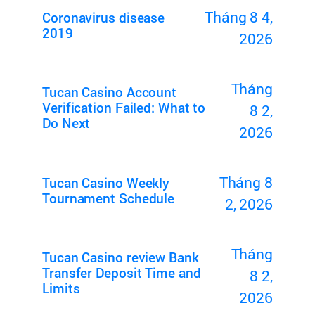
Tháng 8 4,
Coronavirus disease
2019
2026
Tháng
Tucan Casino Account
Verification Failed: What to
8 2,
Do Next
2026
Tháng 8
Tucan Casino Weekly
Tournament Schedule
2, 2026
Tháng
Tucan Casino review Bank
Transfer Deposit Time and
8 2,
Limits
2026