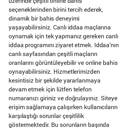
üzerinde çeşitli online bahis
seçeneklerinden birini tercih ederek,
dinamik bir bahis deneyimi
yaşayabilirsiniz. Canlı iddaa maçlarına
oynamak için tek yapmanız gereken canlı
iddaa programını ziyaret etmek. Iddaa’nın
canlı sayfasından çeşitli maçların
oranlarını görüntüleyebilir ve online bahis
oynayabilirsiniz. Hizmetlerimizden
kesintisiz bir şekilde yararlanmaya
devam etmek için lütfen telefon
numaranızı giriniz ve doğrulayınız. Siteye
erişim sağlamaya çalışırken kullanıcıların
karşılaştığı sorunlar çeşitlilik
göstermektedir. Bu sorunların başında