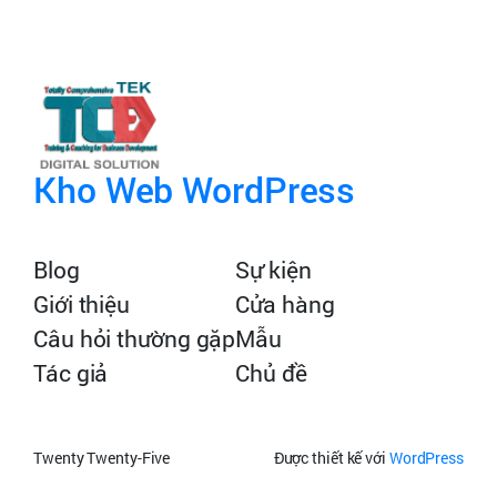
Kho Web WordPress
Blog
Sự kiện
Giới thiệu
Cửa hàng
Câu hỏi thường gặp
Mẫu
Tác giả
Chủ đề
Twenty Twenty-Five
Được thiết kế với
WordPress