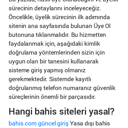
sürecinin detaylarını inceleyeceğiz.
Öncelikle, üyelik sürecinin ilk adımında
sitenin ana sayfasında bulunan Üye Ol
butonuna tıklanmalıdır. Bu hizmetten
faydalanmak için, aşağıdaki kimlik
doğrulama yöntemlerinden sizin için
uygun olan bir tanesini kullanarak
sisteme giriş yapmış olmanız
gerekmektedir. Sistemde kayıtlı
doğrulanmış telefon numaranız güvenlik
süreçlerinin önemli bir parçasıdır.
Hangi bahis siteleri yasal?
bahis.com güncel giriş
Yasa dışı bahis