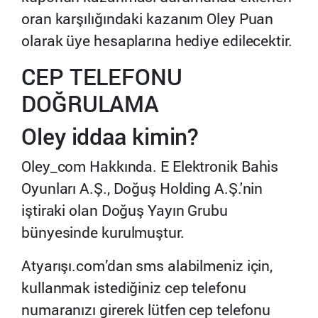
oran karşılığındaki kazanım Oley Puan
olarak üye hesaplarına hediye edilecektir.
CEP TELEFONU
DOĞRULAMA
Oley iddaa kimin?
Oley_com Hakkında. E Elektronik Bahis
Oyunları A.Ş., Doğuş Holding A.Ş.'nin
iştiraki olan Doğuş Yayın Grubu
bünyesinde kurulmuştur.
Atyarışı.com’dan sms alabilmeniz için,
kullanmak istediğiniz cep telefonu
numaranızı girerek lütfen cep telefonu