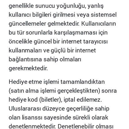
genellikle sunucu yoğunluğu, yanlış
kullanıcı bilgileri girilmesi veya sistemsel
güncellemeler gelmektedir. Kullanıcıların
bu tür sorunlarla karşılaşmaması için
öncelikle güncel bir internet tarayıcısı
kullanmaları ve güçlü bir internet
bağlantısına sahip olmaları
gerekmektedir.
Hediye etme işlemi tamamlandıktan
(satın alma işlemi gerçekleştikten) sonra
hediye kod (biletler), iptal edilemez.
Uluslararası düzeyce geçerliliğe sahip
olan lisanssı sayesinde sürekli olarak
denetlenmektedir. Denetlenebilir olması